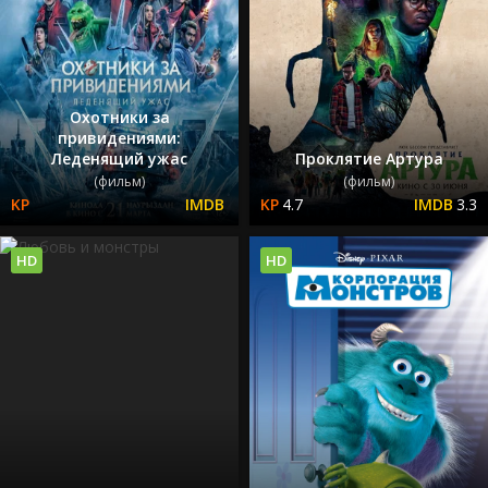
Охотники за
привидениями:
Леденящий ужас
Проклятие Артура
(фильм)
(фильм)
4.7
3.3
HD
HD