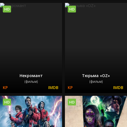
HD
HD
Некромант
Тюрьма «ОZ»
(фильм)
(фильм)
HD
HD