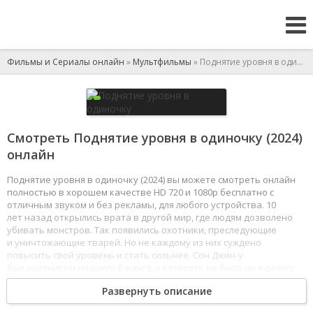
Фильмы и Сериалы онлайн
»
Мультфильмы
» Поднятие уровня в одиночку
Смотреть Поднятие уровня в одиночку (2024)
онлайн
Поднятие уровня в одиночку (2024) вы можете смотреть онлайн
полностью в хорошем качестве HD 720 и 1080p бесплатно с
отличным звуком и без рекламы, для любого устройства. 10
лет назад открылись врата в другой мир, где людям дозволено
убивать монстров. Так появились охотники, преследующие
и уничтожающие тварей. Но не каждому из них суждено
повысить свой уровень и стать сильнее. Сон Джин-у
был охотником низшего E-ранга, у которого не было ни единого
шанса продвинуться по ранговой лестнице, пока однажды
Развернуть описание
он случайно не очутился в подземелье D-ранга. Чуть не погибнув
от рук чудовищ, Джин-у открывает секрет повышения уровня.