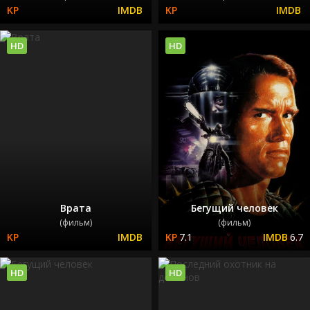
HD
HD
Врата
Бегущий человек
(фильм)
(фильм)
7.1
6.7
HD
HD