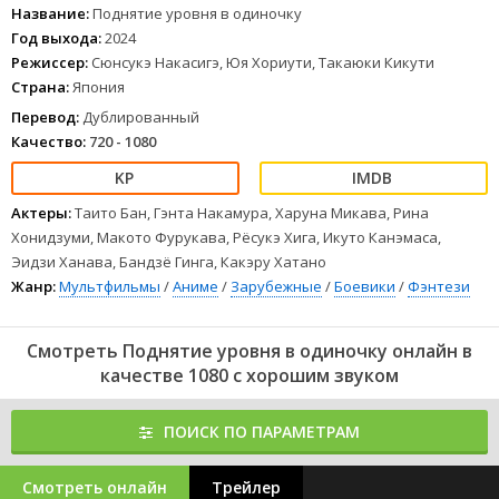
1
2
3
4
5
6
7
8
Название:
Поднятие уровня в одиночку
Год выхода:
2024
Режиссер:
Сюнсукэ Накасигэ, Юя Хориути, Такаюки Кикути
Страна:
Япония
Перевод:
Дублированный
Качество:
720 - 1080
Актеры:
Таито Бан, Гэнта Накамура, Харуна Микава, Рина
Хонидзуми, Макото Фурукава, Рёсукэ Хига, Икуто Канэмаса,
Эидзи Ханава, Бандзё Гинга, Какэру Хатано
Жанр:
Мультфильмы
/
Аниме
/
Зарубежные
/
Боевики
/
Фэнтези
Смотреть Поднятие уровня в одиночку онлайн в
качестве 1080 с хорошим звуком
ПОИСК ПО ПАРАМЕТРАМ
Смотреть онлайн
Трейлер