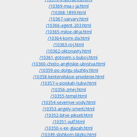
/10369-mia-i-ja.html
/10368-1899.html
/10367-varvary.html
/10366-agent-203.html
/10365-miloe-ditja.html
/10364-korni-zla.html
/10363-roj.html
/10362-oktonavty.html
/10361-gotovim-s-buboj.html
/10360-chisto-anglijskie-ubijstva.html
/10359-po-dolgu-sluzhby.html
/10358-kentervilskoe-prividenie.html
/10357-v-poiskah-ljubvi.html
/10356-zmej.html
/10355-templ.html
/10354-severnye-vody.html
/10353-angely-smerti.html
/10352-bitye-pikseli.html
/10351-vulf.html
/10350-v-ee-glazah.html
/10349-slishkom-blizko.html