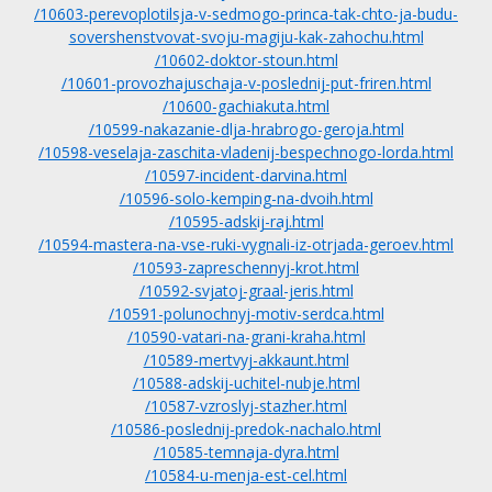
/10603-perevoplotilsja-v-sedmogo-princa-tak-chto-ja-budu-
sovershenstvovat-svoju-magiju-kak-zahochu.html
/10602-doktor-stoun.html
/10601-provozhajuschaja-v-poslednij-put-friren.html
/10600-gachiakuta.html
/10599-nakazanie-dlja-hrabrogo-geroja.html
/10598-veselaja-zaschita-vladenij-bespechnogo-lorda.html
/10597-incident-darvina.html
/10596-solo-kemping-na-dvoih.html
/10595-adskij-raj.html
/10594-mastera-na-vse-ruki-vygnali-iz-otrjada-geroev.html
/10593-zapreschennyj-krot.html
/10592-svjatoj-graal-jeris.html
/10591-polunochnyj-motiv-serdca.html
/10590-vatari-na-grani-kraha.html
/10589-mertvyj-akkaunt.html
/10588-adskij-uchitel-nubje.html
/10587-vzroslyj-stazher.html
/10586-poslednij-predok-nachalo.html
/10585-temnaja-dyra.html
/10584-u-menja-est-cel.html