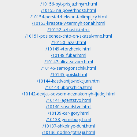
/10156-byt-prisjazhnym.html
/10155-na-poverhnosti.html
/10154-persi-dzhekson-i-olimpijcy.html
/10153-krasota-v-temnyh-tonah.html
/10152-uzhastiki.html
/10151-poslednee-chto-on-skazal-mne.html
/10150-lazar.html
/10149-vtorzhenie.html
/10148-fubar.html
/10147-ulica-sezam.html
/10146-samogonschiki.html
/10145-poiski.html
/10144-kastlvanija-noktjurn.html
/10143-uborschica.html
/10142-devjat-sovsem-neznakomyh-ljudej.html
/10141-agentstvo.html
/10140-sosedstvo.html
/10139-car-gory.html
/10138-grimsburg.html
/10137-shkolnye-duhi.html
/10136-podnogotnaja.html