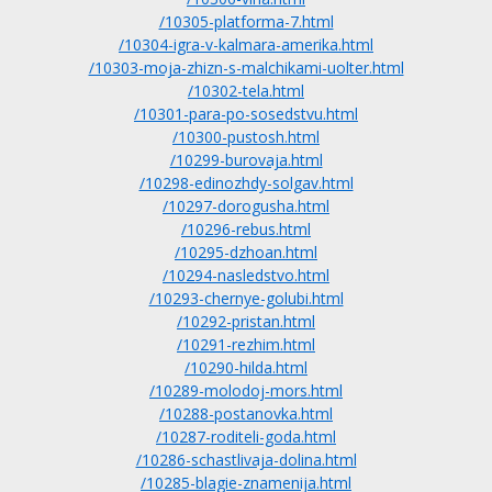
/10305-platforma-7.html
/10304-igra-v-kalmara-amerika.html
/10303-moja-zhizn-s-malchikami-uolter.html
/10302-tela.html
/10301-para-po-sosedstvu.html
/10300-pustosh.html
/10299-burovaja.html
/10298-edinozhdy-solgav.html
/10297-dorogusha.html
/10296-rebus.html
/10295-dzhoan.html
/10294-nasledstvo.html
/10293-chernye-golubi.html
/10292-pristan.html
/10291-rezhim.html
/10290-hilda.html
/10289-molodoj-mors.html
/10288-postanovka.html
/10287-roditeli-goda.html
/10286-schastlivaja-dolina.html
/10285-blagie-znamenija.html