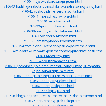
/10644-vysokoskorostnaja-jetual.html
/10643-hudshaja-rabota-ocenschika-okazalas-samoj-silnoj.html
/10642-voshozhdenie-geroja-schita.html
/10641-moj-schastlivyj-brak.html
/10640-vetrolom.html
/10639-pesn-nochnyh-sov.html
/10638-tualetnyj-malchik-hanako.html
/10637-vechera-s-kotom.html
/10636-jarostnyj-boec-urodomen.html
/10635-razve-ploho-iskat-sebe-paru-v-podzemele.html
/10634-mjedaka-kuroiva-ne-ponimaet-moej-privlekatelnosti.html
/10633-teatr-tmy.html
/10632-devushka-na-chas.html
/10631-poslednee-pole-brani-mezhdu-toboj-i-mnoj-ili-svjataja-
vojna-sotvorenija-mira.html
/10630-arifurjeta-silnejshij-remeslennik-v-mire.html
/10629-neobjatnyj-okean.html
/10628-semja-shpiona.html
/10627-kajdzju-8.html
/10626-blagouhajuschij-cvetok-rascvetaet-s-dostoinstvom.html
/10625-pervorodnyj-greh-takopi.html
/10624-otel-tasokarje.html