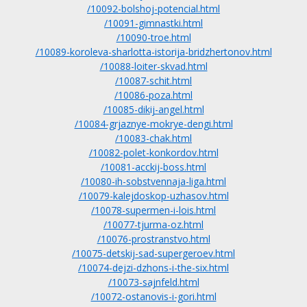
/10092-bolshoj-potencial.html
/10091-gimnastki.html
/10090-troe.html
/10089-koroleva-sharlotta-istorija-bridzhertonov.html
/10088-loiter-skvad.html
/10087-schit.html
/10086-poza.html
/10085-dikij-angel.html
/10084-grjaznye-mokrye-dengi.html
/10083-chak.html
/10082-polet-konkordov.html
/10081-acckij-boss.html
/10080-ih-sobstvennaja-liga.html
/10079-kalejdoskop-uzhasov.html
/10078-supermen-i-lois.html
/10077-tjurma-oz.html
/10076-prostranstvo.html
/10075-detskij-sad-supergeroev.html
/10074-dejzi-dzhons-i-the-six.html
/10073-sajnfeld.html
/10072-ostanovis-i-gori.html