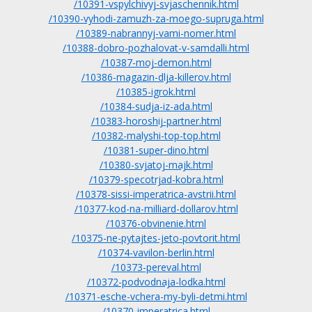
/10391-vspylchivyj-svjaschennik.html
/10390-vyhodi-zamuzh-za-moego-supruga.html
/10389-nabrannyj-vami-nomer.html
/10388-dobro-pozhalovat-v-samdalli.html
/10387-moj-demon.html
/10386-magazin-dlja-killerov.html
/10385-igrok.html
/10384-sudja-iz-ada.html
/10383-horoshij-partner.html
/10382-malyshi-top-top.html
/10381-super-dino.html
/10380-svjatoj-majk.html
/10379-specotrjad-kobra.html
/10378-sissi-imperatrica-avstrii.html
/10377-kod-na-milliard-dollarov.html
/10376-obvinenie.html
/10375-ne-pytajtes-jeto-povtorit.html
/10374-vavilon-berlin.html
/10373-pereval.html
/10372-podvodnaja-lodka.html
/10371-esche-vchera-my-byli-detmi.html
/10370-imperatrica.html