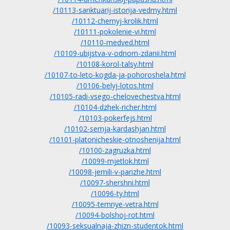
/10113-sanktuarij-istorija-vedmy.html
/10112-chernyj-krolik.html
/10111-pokolenie-vi.html
/10110-medved.html
/10109-ubijstva-v-odnom-zdanii.html
/10108-korol-talsy.html
/10107-to-leto-kogda-ja-pohoroshela.html
/10106-belyj-lotos.html
/10105-radi-vsego-chelovechestva.html
/10104-dzhek-richer.html
/10103-pokerfejs.html
/10102-semja-kardashjan.html
/10101-platonicheskie-otnoshenija.html
/10100-zagruzka.html
/10099-mjetlok.html
/10098-jemili-v-parizhe.html
/10097-shershni.html
/10096-ty.html
/10095-temnye-vetra.html
/10094-bolshoj-rot.html
/10093-seksualnaja-zhizn-studentok.html