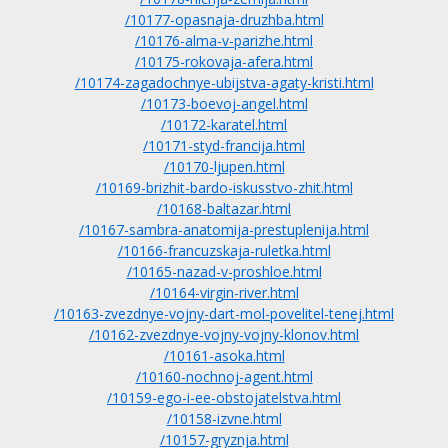
/10177-opasnaja-druzhba.html
/10176-alma-v-parizhe.html
/10175-rokovaja-afera.html
/10174-zagadochnye-ubijstva-agaty-kristi.html
/10173-boevoj-angel.html
/10172-karatel.html
/10171-styd-francija.html
/10170-ljupen.html
/10169-brizhit-bardo-iskusstvo-zhit.html
/10168-baltazar.html
/10167-sambra-anatomija-prestuplenija.html
/10166-francuzskaja-ruletka.html
/10165-nazad-v-proshloe.html
/10164-virgin-river.html
/10163-zvezdnye-vojny-dart-mol-povelitel-tenej.html
/10162-zvezdnye-vojny-vojny-klonov.html
/10161-asoka.html
/10160-nochnoj-agent.html
/10159-ego-i-ee-obstojatelstva.html
/10158-izvne.html
/10157-gryznja.html