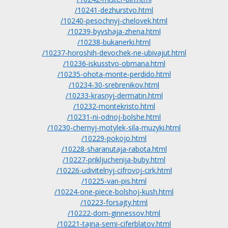
/10241-dezhurstvo.html
/10240-pesochnyj-chelovek.html
/10239-byvshaja-zhena.html
/10238-bukanerki.html
/10237-horoshih-devochek-ne-ubivajut.html
/10236-iskusstvo-obmana.html
/10235-ohota-monte-perdido.html
/10234-30-srebrenikov.html
/10233-krasnyj-dermatin.html
/10232-montekristo.html
/10231-ni-odnoj-bolshe.html
/10230-chernyj-motylek-sila-muzyki.html
/10229-pokojo.html
/10228-sharanutaja-rabota.html
/10227-prikljuchenija-buby.html
/10226-udivitelnyj-cifrovoj-cirk.html
/10225-van-pis.html
/10224-one-piece-bolshoj-kush.html
/10223-forsajty.html
/10222-dom-ginnessov.html
/10221-tajna-semi-ciferblatov.html