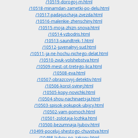
/10519-dorogoj-m.html
/10518-minamdan-zametki-po-delu.html
/10517-padajuschaja-zvezda.html
/10516-malenkie-zhenschiny.html
/10515-moja-zhizn-snova.html
/10514-vzbodris.html
/10513-saundtrek-1.html
/10512-juvenalnyj-sud.html
/10511-ja-ne-hochu-nichego-delat.html
/10510-zvuk-volshebstva.html
/10509-mest-ot-tretego-lica.html
/10508-eva.html
/10507-obrazcovyj-detektiv.html
/10506-korol-svinej.html
/10505-kopy-novichki.html
/10504-shou-nachinaetsja.html
/10503-spisok-pokupok-ubijcy.html
/10502-vam-pomoch.html
/10501-zolotaja-lozhka.html
/10500-bezumnaja-ljubov.html
/10499-poceluj-shestogo-chuvstva.html
/10498-ljubov-po-zakonu.html