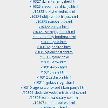
/10327-dzhentlmen-dzhek.html
/10326-sledom-za-zhiznju.html
/10325-otkrytie-vedm.html
/10324-ubijstvo-po-frejdu.html
/10323-narushiteli.html
/10322-zahvat.html
/10321-semejnyj-brak.html
/10320-bandy-londona.html
/10319-pakt.html
/10318-sjenditon.html
/10317-granchester.html
/10316-glavar.html
/10315-srok.html
/10314-volk.html
/10313-vera.html
/10312-zachistka.html
/10311-golubye-ogni.html
/10310-agentstvo-lokvud-i-kompanija.html
/10309-sledstvie-vedet-missis-sidhu.html
/10308-koroleva-strany-oz.html
/10307-molot-i-bolter.html
/10306-vina.html