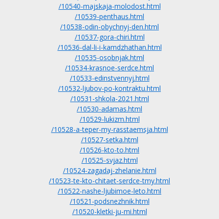
/10540-majskaja-molodost.html
/10539-penthaus.html
/10538-odin-obychnyj-den.html
/10537-gora-chiri.html
/10536-dal-li-i-kamdzhathan.html
/10535-osobnjak.html
/10534-krasnoe-serdce.html
/10533-edinstvennyj.html
/10532-ljubov-po-kontraktu.html
/10531-shkola-2021.html
/10530-adamas.html
/10529-lukizm.html
/10528-a-teper-my-rasstaemsja.html
/10527-setka.html
/10526-kto-to.html
/10525-svjaz.html
/10524-zagadaj-zhelanie.html
/10523-te-kto-chitaet-serdce-tmy.html
/10522-nashe-ljubimoe-leto.html
/10521-podsnezhnik.html
/10520-kletki-ju-mi.html