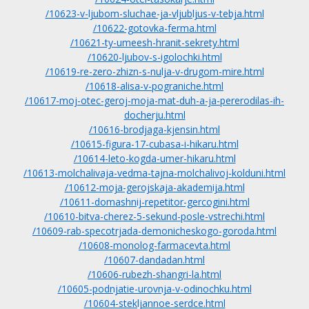
/10623-v-ljubom-sluchae-ja-vljubljus-v-tebja.html
/10622-gotovka-ferma.html
/10621-ty-umeesh-hranit-sekrety.html
/10620-ljubov-s-igolochki.html
/10619-re-zero-zhizn-s-nulja-v-drugom-mire.html
/10618-alisa-v-pograniche.html
/10617-moj-otec-geroj-moja-mat-duh-a-ja-pererodilas-ih-
docherju.html
/10616-brodjaga-kjensin.html
/10615-figura-17-cubasa-i-hikaru.html
/10614-leto-kogda-umer-hikaru.html
/10613-molchalivaja-vedma-tajna-molchalivoj-kolduni.html
/10612-moja-gerojskaja-akademija.html
/10611-domashnij-repetitor-gercogini.html
/10610-bitva-cherez-5-sekund-posle-vstrechi.html
/10609-rab-specotrjada-demonicheskogo-goroda.html
/10608-monolog-farmacevta.html
/10607-dandadan.html
/10606-rubezh-shangri-la.html
/10605-podnjatie-urovnja-v-odinochku.html
/10604-stekljannoe-serdce.html