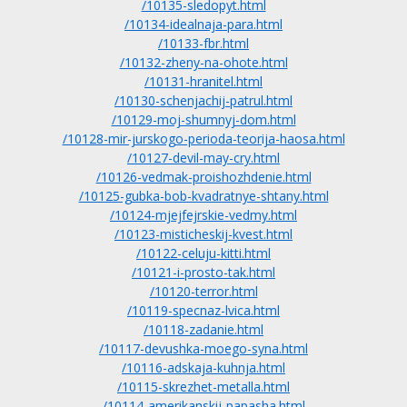
/10135-sledopyt.html
/10134-idealnaja-para.html
/10133-fbr.html
/10132-zheny-na-ohote.html
/10131-hranitel.html
/10130-schenjachij-patrul.html
/10129-moj-shumnyj-dom.html
/10128-mir-jurskogo-perioda-teorija-haosa.html
/10127-devil-may-cry.html
/10126-vedmak-proishozhdenie.html
/10125-gubka-bob-kvadratnye-shtany.html
/10124-mjejfejrskie-vedmy.html
/10123-misticheskij-kvest.html
/10122-celuju-kitti.html
/10121-i-prosto-tak.html
/10120-terror.html
/10119-specnaz-lvica.html
/10118-zadanie.html
/10117-devushka-moego-syna.html
/10116-adskaja-kuhnja.html
/10115-skrezhet-metalla.html
/10114-amerikanskij-papasha.html