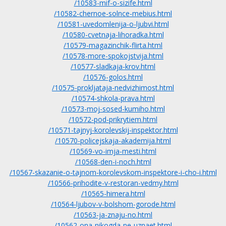
/10583-mif-o-sizife.html
/10582-chernoe-solnce-mebius.html
/10581-uvedomlenija-o-ljubvi.html
/10580-cvetnaja-lihoradka.html
/10579-magazinchik-flirta.html
/10578-more-spokojstvija.html
/10577-sladkaja-krov.html
/10576-golos.html
/10575-prokljataja-nedvizhimost.html
/10574-shkola-prava.html
/10573-moj-sosed-kumiho.html
/10572-pod-prikrytiem.html
/10571-tajnyj-korolevskij-inspektor.html
/10570-policejskaja-akademija.html
/10569-vo-imja-mesti.html
/10568-den-i-noch.html
/10567-skazanie-o-tajnom-korolevskom-inspektore-i-cho-i.html
/10566-prihodite-v-restoran-vedmy.html
/10565-himera.html
/10564-ljubov-v-bolshom-gorode.html
/10563-ja-znaju-no.html
/10562-ona-nikogda-ne-uznaet.html