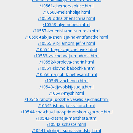
/10561-chernoe-solnce.html
/10560-melanholija.html
/10559-odna-zhenschina.html
/10558-alye-nebesa.html
/10557-izmenish-mne-umresh.html
/10556-tak-ja-zhenilsja-na-antifanatke.html
/10555-v-prjamom-jefire.html
/10554-beguschij-chelovek.html
/10553-vrachebnaja-mudrost.html
/10552-koroleva-chorin.html
/10551-slovno-babochka.html
/10550-na-puti-k-nebesam.html
/10549-vinchenco.html
/10548-djavolskij-sudja.html
/10547-mysh.html
/10546-rabotaj-pozzhe-veselis-sejchas.html
/10545-istinnaja-krasota.html
/10544-cha-cha-cha-v-primorskom-gorode.html
/10543-krasnaja-manzheta.html
/10542-schaste.html
/10541-plohoj-i-sumasshedshij.html