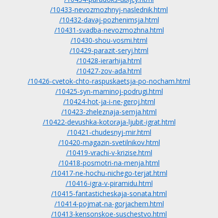
/10433-nevozmozhnyj-naslednik.html
/10432-davaj-pozhenimsja.html
/10431-svadba-nevozmozhna.html
/10430-shou-vosmi.html
/10429-parazit-seryj.html
/10428-ierarhija.html
/10427-zov-ada.html
/10426-cvetok-chto-raspuskaetsja-po-nocham.html
/10425-syn-maminoj-podrugi.html
/10424-hot-ja-i-ne-geroj.html
/10423-zheleznaja-semja.html
/10422-devushka-kotoraja-ljubit-igrat.html
/10421-chudesnyj-mir.html
/10420-magazin-svetilnikov.html
/10419-vrachi-v-krizise.html
/10418-posmotri-na-menja.html
/10417-ne-hochu-nichego-terjat.html
/10416-igra-v-piramidu.html
/10415-fantasticheskaja-sonata.html
/10414-pojmat-na-gorjachem.html
/10413-kensonskoe-suschestvo.html