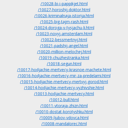
/10028-bi-i-pappikjet.html
/10027-horoshij-doktor.html
/10026-kriminalnaja-istorija.html
/10025-big-tajm-rash.html
/10024-doroga-v-tysjachu-li.html
/10023-novyj-amsterdam.html
/10022-bessmertnyj.html
/10021-padshij-angel.html
/10020-million-melochej.html
/10019-chuzhestranka.html
/10018-segun.html
/10017-hodjachie-mertvecy-krasnoe-machete.html
/10016-hodjachie-mertvecy-mir-za-predelami.html
/10015-hodjachie-mertvecy-mertvyj-gorod.html
/10014-hodjachie-mertvecy-vyzhivshie.html
/10013-hodjachie-mertvecy.html
/10012-bull.html
/10011-vtoraja-zhizn.html
/10010-dostat-korotyshku.html
/10009-ljubov-vdovca.html
/10008-mandalorec.html