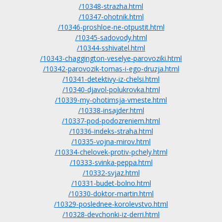
/10348-strazha.html
/10347-ohotnik.html
/10346-proshloe-ne-otpustit.html
/10345-sadovody.html
/10344-sshivatel.html
/10343-chaggington-veselye-parovoziki.html
/10342-parovozik-tomas-i-ego-druzja.html
/10341-detektivy-iz-chelsi.html
/10340-djavol-polukrovka.html
/10339-my-ohotimsja-vmeste.html
/10338-insajder.html
/10337-pod-podozreniem.html
/10336-indeks-straha.html
/10335-vojna-mirov.html
/10334-chelovek-protiv-pchely.html
/10333-svinka-peppa.html
/10332-svjaz.html
/10331-budet-bolno.html
/10330-doktor-martin.html
/10329-poslednee-korolevstvo.html
/10328-devchonki-iz-derri.html