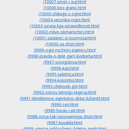
/10007-sever-i-jug.html
/10006-bez-granic.html
/10005-chikago-v-ogne.html
/10004-veronika-mars.html
/10003-junaja-liga-spravedlivosti.html
/10002-milye-obmanschicy.html
/10001-zaslanec-iz-kosmosa.html
/10000-za-zhizn.html
/9999-ogni-nochnoj-pjatnicy.html
/9998-pravda-o-dele-garri-kveberta.html
/9997-sorvigolova.html
/9996-kasl.html
/9995-spletnica.html
/9994-kolombo.html
/9993-chelovek-gor.html
/9992-ostrov-letnego-lagerja.html
/9991-detektivnoe-agentstvo-dirka-dzhentli.html
/9990-syn.html
/9989-horas-i-pit.html
/9988-moja-tak-nazyvaemaja-zhizn.html
/9987-kuvalda.html
/9986-vremja-prikljuchenij-dalekie-zemli.html