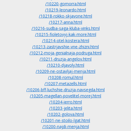
/10220-gomorra.html
/10219-leonardo.html
/10218-rokko-skjavone.html
/10217-anna.html
/10216-sudba-saga-kluba-vinks.html
/10215-fioletovyj-kak-more.html
/10214-otel-kostera.html
/10213-zastrjavshie-vne-zhizni.html
/10212-moja-genialnaja-podruga.html
/10211-druzja-angelov.html
/10210-djavoly.html
/10209-ne-ostavljaj-menja.html
/10208-romul.html
/10207-metazells.html
/10206-bff-luchshie-druzja-navsegda.html
/10205-magellan-povelitel-morej.html
/10204-ierro.html
/10203-jelita.html
/10202-golova.html
/10201-ne-stoilo-lgat.html
/10200-najdi-menja.html