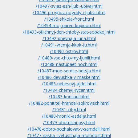
/10497-svjaz-esh-ljubi-ubivaj.html
/10496-prognoz-pogody-i-ljubvi.html
/10495-shkola-front.html
/10494-moj-paren-kupidon.html
/10493-otlichnyj-den-chtoby-stat-sobakoj.html
/10492-dnevnaja-luna.html
/10491-vremja-kkok-tu.html
/10490-ostrov.html
/10489-vse-chto-my-ljubili.html
/10488-nastupaet-noch.html
/10487-moe-serdce-betsja.html
/10486-devushka-v-maske.html
/10485-nebesnyj-ajdol.html
/10484-chernyj-rycar.html
/10483-konsuni.html
/10482-pohititel-hranitel-sokrovisch.html
/10481-cifry.html
/10480-hroniki-asdalja.html
/10479-ohotnichi-psy.html
/10478-dobro-pozhalovat-v-samdalli.html
/10477-nasha-cvetuschaja-molodost.html