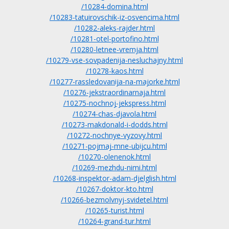
/10284-domina.html
/10283-tatuirovschik-iz-osvencima.html
/10282-aleks-rajder.html
/10281-otel-portofino.html
/10280-letnee-vremja.html
/10279-vse-sovpadenija-nesluchajny.html
/10278-kaos.html
/10277-rassledovanija-na-majorke.html
/10276-jekstraordinarnaja.html
/10275-nochnoj-jekspress.html
/10274-chas-djavola.html
/10273-makdonald-i-dodds.html
/10272-nochnye-vyzovy.html
/10271-pojmaj-mne-ubijcu.html
/10270-olenenok.html
/10269-mezhdu-nimi.html
/10268-inspektor-adam-djelglish.html
/10267-doktor-kto.html
/10266-bezmolvnyj-svidetel.html
/10265-turist.html
/10264-grand-tur.html