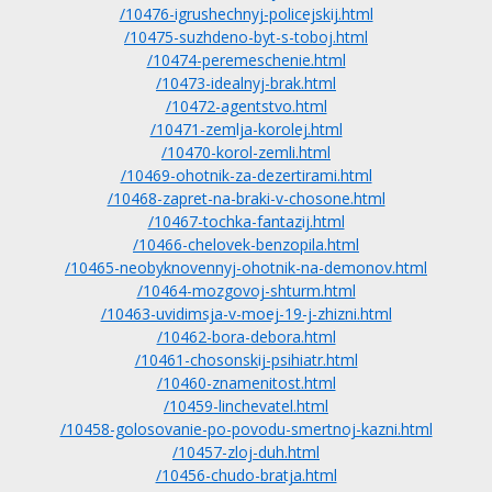
/10476-igrushechnyj-policejskij.html
/10475-suzhdeno-byt-s-toboj.html
/10474-peremeschenie.html
/10473-idealnyj-brak.html
/10472-agentstvo.html
/10471-zemlja-korolej.html
/10470-korol-zemli.html
/10469-ohotnik-za-dezertirami.html
/10468-zapret-na-braki-v-chosone.html
/10467-tochka-fantazij.html
/10466-chelovek-benzopila.html
/10465-neobyknovennyj-ohotnik-na-demonov.html
/10464-mozgovoj-shturm.html
/10463-uvidimsja-v-moej-19-j-zhizni.html
/10462-bora-debora.html
/10461-chosonskij-psihiatr.html
/10460-znamenitost.html
/10459-linchevatel.html
/10458-golosovanie-po-povodu-smertnoj-kazni.html
/10457-zloj-duh.html
/10456-chudo-bratja.html