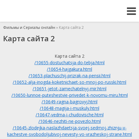
Фильмы и Сериалы онлайн
» Карта сайта 2
Карта сайта 2
Карта сайта 2
/10655-dostuchatsja-do-tebja.html
/10654-hajgakura.html
/10653-plachuschij-prizrak-na-pensii.html
/10652-alja-inogda-koketnichaet-so-mnoj-po-russki.html
/10651-jetot-zamechatelnyj-mir.html
/10650-lunnoe-puteshestvie-privedet-k-novomu-miru.html
/10649-ragna-bagrovyj.html
/10648-magija-i-muskuly.html
/10647-vedma-i-chudovische.html
/10646-nezhiti-ne-povezlo.html
/10645-zlodejka-naslazhdaetsja-svoej-sedmoj-zhiznju-v-
kachestve-svobodoljubivoj-nevesty-vo-vrazheskoj-strane.html