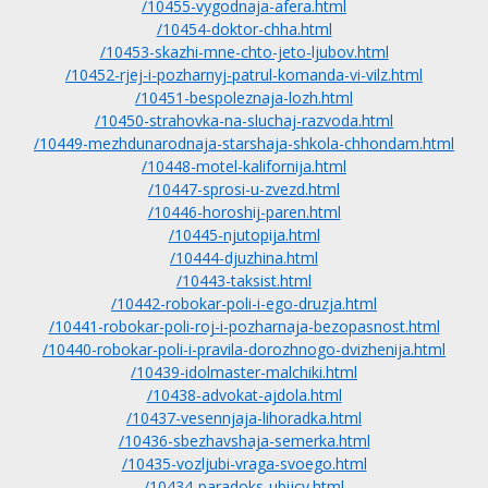
/10455-vygodnaja-afera.html
/10454-doktor-chha.html
/10453-skazhi-mne-chto-jeto-ljubov.html
/10452-rjej-i-pozharnyj-patrul-komanda-vi-vilz.html
/10451-bespoleznaja-lozh.html
/10450-strahovka-na-sluchaj-razvoda.html
/10449-mezhdunarodnaja-starshaja-shkola-chhondam.html
/10448-motel-kalifornija.html
/10447-sprosi-u-zvezd.html
/10446-horoshij-paren.html
/10445-njutopija.html
/10444-djuzhina.html
/10443-taksist.html
/10442-robokar-poli-i-ego-druzja.html
/10441-robokar-poli-roj-i-pozharnaja-bezopasnost.html
/10440-robokar-poli-i-pravila-dorozhnogo-dvizhenija.html
/10439-idolmaster-malchiki.html
/10438-advokat-ajdola.html
/10437-vesennjaja-lihoradka.html
/10436-sbezhavshaja-semerka.html
/10435-vozljubi-vraga-svoego.html
/10434-paradoks-ubijcy.html