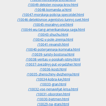
/10049-dekster-novaja-krov.html
/10048-komanda-a.html
/10047-morskaja-policija-specotdel.html
/10046-detektivnoe-agentstvo-lunnyj-svet.html
/10045-moralnyj-orel.html
/10044-wu-tang-amerikanskaja-saga.html
/10043-shuchu.html
/10042-v-pole-zrenija.html
/10041-revansh.html
/10040-poterjannaja-komnata.html
/10039-juristy-bostona.html
/10038-veritas-v-poiskah-istiny.html
/10037-zvezdnyj-put-vojadzher.html
/10036-kosti.html
/10035-zhenschiny-dvizhenija.html
/10034-kobra-kaj.html
/10033-gran.html
/10032-vse-nenavidjat-krisa.html
/10031-oboroten.html
/10030-bjetmen.html
/10029-na-grani.html