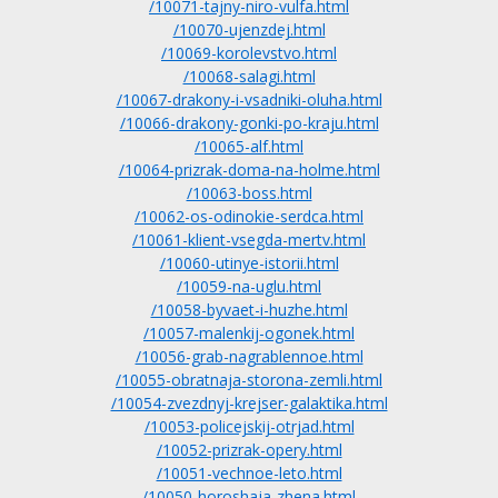
/10071-tajny-niro-vulfa.html
/10070-ujenzdej.html
/10069-korolevstvo.html
/10068-salagi.html
/10067-drakony-i-vsadniki-oluha.html
/10066-drakony-gonki-po-kraju.html
/10065-alf.html
/10064-prizrak-doma-na-holme.html
/10063-boss.html
/10062-os-odinokie-serdca.html
/10061-klient-vsegda-mertv.html
/10060-utinye-istorii.html
/10059-na-uglu.html
/10058-byvaet-i-huzhe.html
/10057-malenkij-ogonek.html
/10056-grab-nagrablennoe.html
/10055-obratnaja-storona-zemli.html
/10054-zvezdnyj-krejser-galaktika.html
/10053-policejskij-otrjad.html
/10052-prizrak-opery.html
/10051-vechnoe-leto.html
/10050-horoshaja-zhena.html