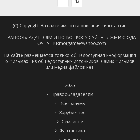
...
43
(C) Copyright На сайте имеются описания кинокартин.
ПРАВООБЛАДАТЕЛЯМ И ПО ВОПРОСУ САЙТА →
ЖМИ СЮДА
ПОЧТА - lukmorgame@yahoo.com
На сайте размещается только общедоступная иноформация
о фильмах - из общедоступных источников! Самих фильмов
или медиа файлов нет!
2025
Правообладателям
Все фильмы
Зарубежное
Семейное
Фантастика
Боевики