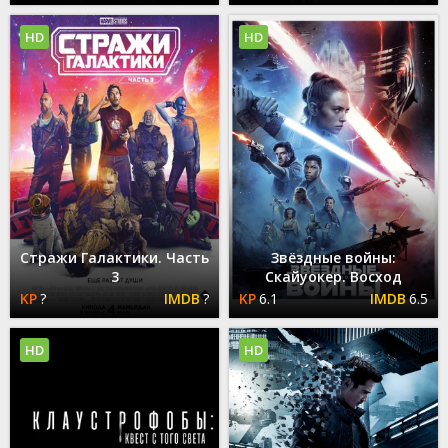
HD
HD
Стражи Галактики. Часть
Звёздные войны:
3
Скайуокер. Восход
?
?
6.1
6.5
HD
HD