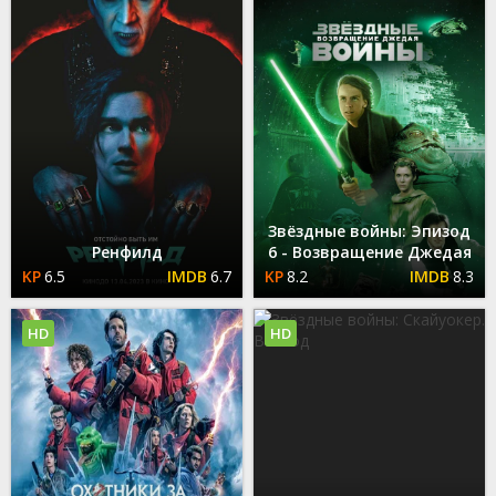
Звёздные войны: Эпизод
Ренфилд
6 - Возвращение Джедая
6.5
6.7
8.2
8.3
HD
HD