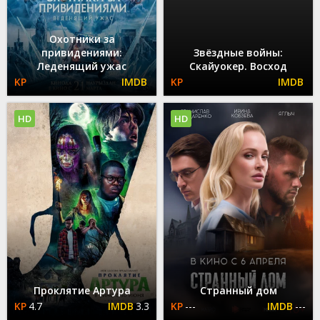
Охотники за
привидениями:
Звёздные войны:
Леденящий ужас
Скайуокер. Восход
HD
HD
Проклятие Артура
Странный дом
4.7
3.3
---
---