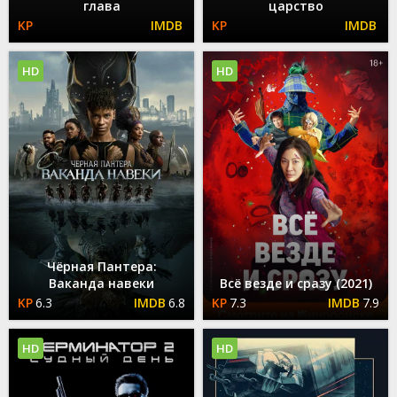
глава
царство
HD
HD
Чёрная Пантера:
Ваканда навеки
Всё везде и сразу (2021)
6.3
6.8
7.3
7.9
HD
HD