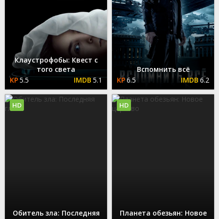
Клаустрофобы: Квест с
того света
Вспомнить всё
5.5
5.1
6.5
6.2
HD
HD
Обитель зла: Последняя
Планета обезьян: Новое