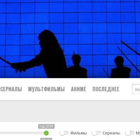
СЕРИАЛЫ
МУЛЬТФИЛЬМЫ
АНИМЕ
ПОСЛЕДНЕЕ
Все
Криминал
Боевики
Мелодрамы
год 2019
Военные
2024
Приключения
Фильмы
Сериалы
М