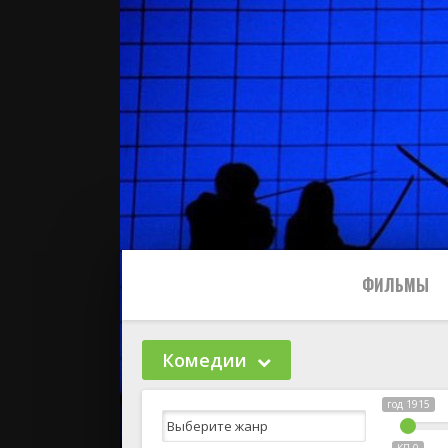
ФИЛЬМЫ
Комедии
Все
год 1915
2024