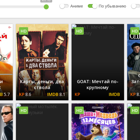
КП 10
Детективы
2023
Семейные
Аниме
По убыванию
Детские
2022
Спорт
Драмы
2021
Триллеры
Комедии
Ужасы
HD
HD
HD
Русские
Фантастика
СССР
Фэнтези
ые
Зарубежные
Фильмы из соцетей
 и
Карты, деньги, два
GOAT: Мечтай по-
Зат
к
ствола
крупному
5.7
8.6
8.1
8
HD
HD
HD