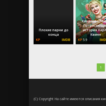
Хищные птиц
Потрясающа
Плохие парни до
история Хар
конца
Квинн
5.9
1
(C) Copyright На сайте имеются описания ки