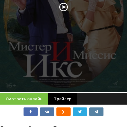
Смотреть онлайн
Трейлер