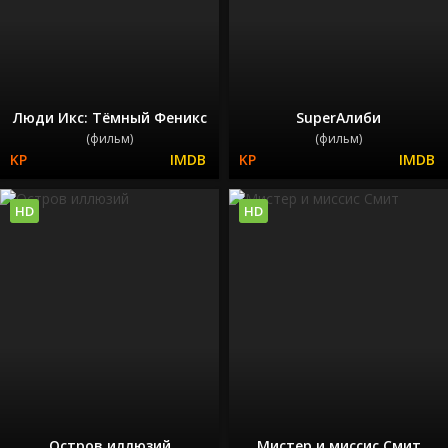
Люди Икс: Тёмный Феникс
SuperАлиби
(фильм)
(фильм)
HD
HD
Остров иллюзий
Мистер и миссис Смит