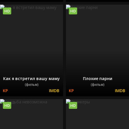
HD
HD
Как я встретил вашу маму
Плохие парни
(фильм)
(фильм)
HD
HD