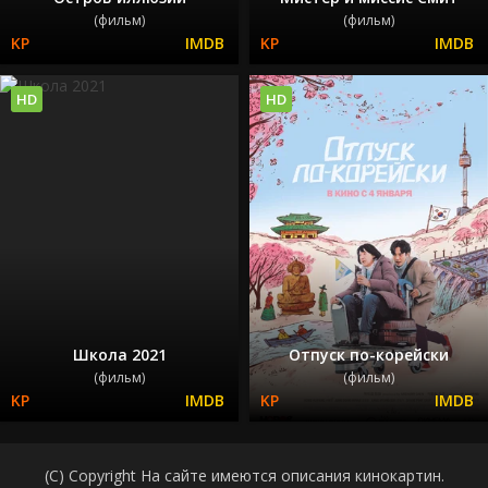
(фильм)
(фильм)
HD
HD
Школа 2021
Отпуск по-корейски
(фильм)
(фильм)
(C) Copyright На сайте имеются описания кинокартин.