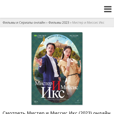
Фильмы и Сериалы онлайн
»
Фильмы 2023
» Мистер и Миссис Икс
Смотреть Мистер и Миссис Икс (2023) онлайн