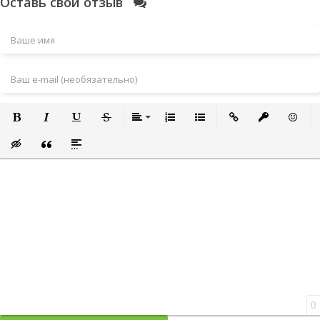
Оставь свой отзыв
Полужирный
Курсив
Подчеркнутый
Зачеркнутый
Выравнивание
Нумерованный список
Маркированный список
Вставить ссылку
Вставить за
Встави
Вставка скрытого текста
Вставка цитаты
Вставка спойлера
0