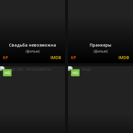
Свадьба невозможна
Пранкеры
(фильм)
(фильм)
HD
HD