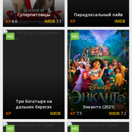
Суперпитомцы
Парадоксальный лайв
6.6
7.1
HD
HD
Три богатыря на
дальних берегах
Энканто (2021)
7.5
7.2
HD
HD