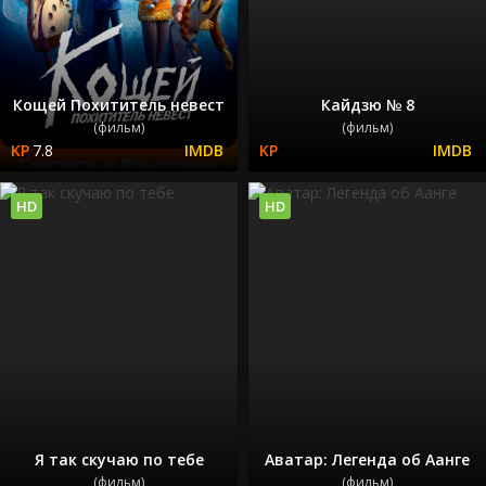
Кощей Похититель невест
Кайдзю № 8
(фильм)
(фильм)
7.8
HD
HD
Я так скучаю по тебе
Аватар: Легенда об Аанге
(фильм)
(фильм)