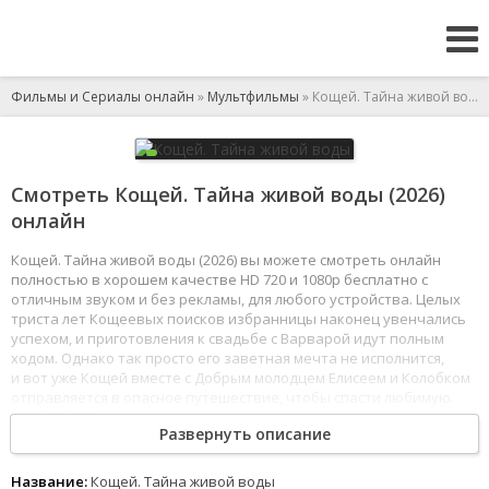
Фильмы и Сериалы онлайн
»
Мультфильмы
» Кощей. Тайна живой воды
Смотреть Кощей. Тайна живой воды (2026)
онлайн
Кощей. Тайна живой воды (2026) вы можете смотреть онлайн
полностью в хорошем качестве HD 720 и 1080p бесплатно с
отличным звуком и без рекламы, для любого устройства. Целых
триста лет Кощеевых поисков избранницы наконец увенчались
успехом, и приготовления к свадьбе с Варварой идут полным
ходом. Однако так просто его заветная мечта не исполнится,
и вот уже Кощей вместе с Добрым молодцем Елисеем и Колобком
отправляется в опасное путешествие, чтобы спасти любимую.
1
2
3
4
5
6
7
8
Развернуть описание
Название:
Кощей. Тайна живой воды