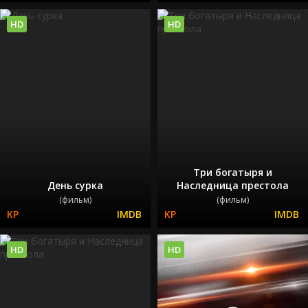
HD
HD
Три богатыря и
День сурка
Наследница престола
(фильм)
(фильм)
HD
HD