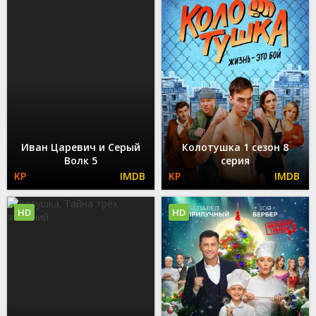
Иван Царевич и Серый
Колотушка 1 сезон 8
Волк 5
серия
HD
HD