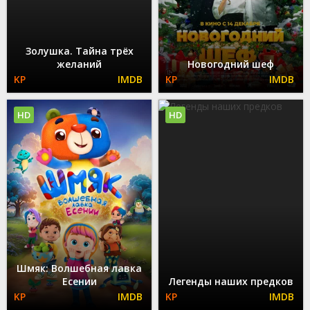
Золушка. Тайна трёх
желаний
Новогодний шеф
HD
HD
Шмяк: Волшебная лавка
Есении
Легенды наших предков