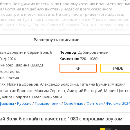
Детективы
2023
Семейные
йства. По щучьему велению, по царскому хотению Иван и его верны
Детские
2022
Спорт
вляются на волшебную выставку чудес со всего сказочного
х посмотреть и себя показать. На кону честь Тридевятого царства,
Драмы
2021
Триллеры
я желания Щука - как назло, возьми да исчезни. Спасать положение
Комедии
Ужасы
приходится Ивану, Серому Волку и Василисе. Там, на неведомых дорож
 встретить Колобка, отыскать рыбу их мечты и потягаться в смекалк
Русские
Фантастика
олшебником. А главное, доказать всему сказочному миру, что самое
СССР
Фэнтези
Развернуть описание
ой сказке - это смелость, дружба и, конечно, любовь.
ые
Зарубежные
ван Царевич и Серый Волк 6
Перевод:
Дублированный
Фильмы из соцетей
Год: 2024
Качество:
720 - 1080
ежиссер: Дарина Шмидт,
Феоктистов
на: Россия
лях: Никита Ефремов, Александр Боярский, Татьяна Бунина, Михаил
нстантин Бронзит, Максим Сергеев, Дмитрий Высоцкий, Мария Цветк
 Алиса Боярская, Олег Куликович
фильмы
/
Русские
/
Приключения
/
Семейные
/
Фэнтези
/
Фильмы 202
й Волк 6 онлайн в качестве 1080 с хорошим звуком