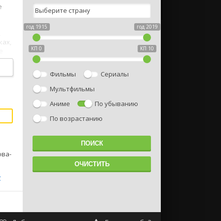
е
год 1915
год 2019
,
ках,
КП 0
КП 10
е
Фильмы
Сериалы
Мультфильмы
Аниме
По убыванию
По возрастанию
ова-
4