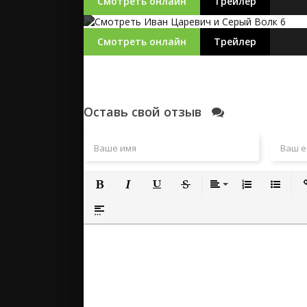
Смотреть онлайн
Трейлер
Смотреть онлайн
Трейлер
Оставь свой отзыв
Полужирный
Курсив
Подчеркнутый
Зачеркнутый
Выравнивание
Нумерованный
Маркиро
Вс
Вставка спойлера