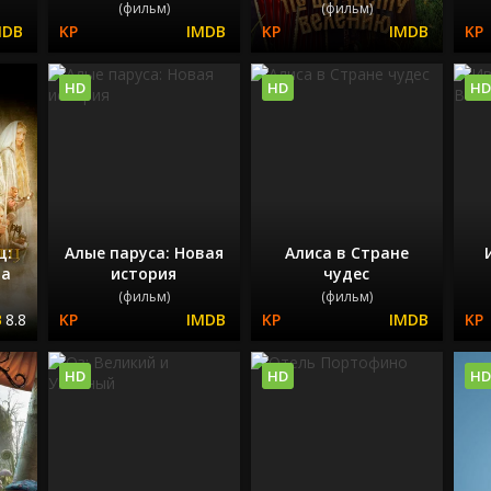
(фильм)
(фильм)
HD
HD
HD
ц:
Алые паруса: Новая
Алиса в Стране
ца
история
чудес
(фильм)
(фильм)
8.8
HD
HD
HD