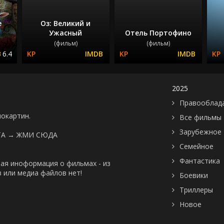
е
Оз: Великий и
Ужасный
Отель Портофино
(фильм)
(фильм)
6.4
2025
Правооблад
нокартин.
Все фильмы
Зарубежное
ТА →
ЖМИ СЮДА
Семейное
Фантастика
ая иноформация о фильмах - из
 или медиа файлов нет!
Боевики
Триллеры
Новое