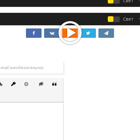
Свет
Свет
 список
ванный список
тавить ссылку
Вставить защищенную ссылку
Вставить смайлик
Вставка скрытого текста
Вставка цитаты