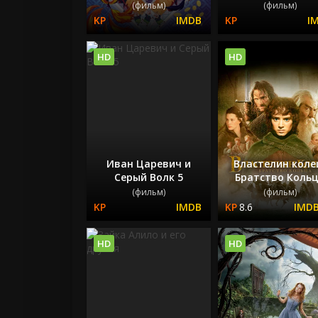
(фильм)
(фильм)
HD
HD
Иван Царевич и
Властелин коле
Серый Волк 5
Братство Коль
(фильм)
(фильм)
8.6
HD
HD