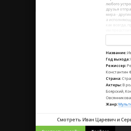
2023
любого устро
2022
друзья отпра
мира - други
2021
а исполняюща
как всегда, 
им предстоит
Русские
с коварным в
СССР
важное в люб
1
2
3
4
5
6
7
8
Зарубежн
Название:
И
Год выхода:
Режиссер:
Р
Константин 
Страна:
Стра
Актеры:
В ро
Боярский, Ко
Овсянникова,
Жанр:
Мульт
Смотреть Иван Царевич и Серы