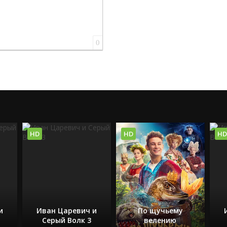
0
HD
HD
HD
и
Иван Царевич и
По щучьему
Серый Волк 3
велению