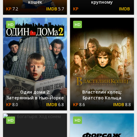
кошек
крупному
7.2
5.7
HD
HD
Один дома 2:
Властелин колец:
Затерянный в Нью-Йорке
Братство Кольца
8.0
6.8
8.6
8.8
HD
HD