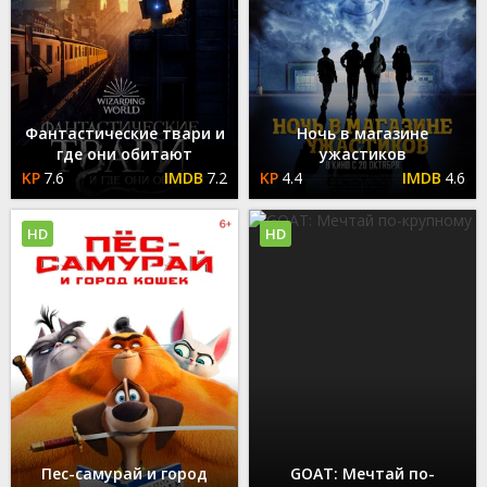
Фантастические твари и
Ночь в магазине
где они обитают
ужастиков
7.6
7.2
4.4
4.6
HD
HD
Пес-самурай и город
GOAT: Мечтай по-