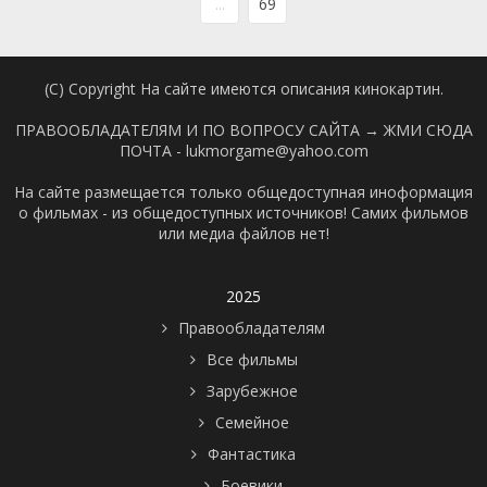
...
69
(C) Copyright На сайте имеются описания кинокартин.
ПРАВООБЛАДАТЕЛЯМ И ПО ВОПРОСУ САЙТА →
ЖМИ СЮДА
ПОЧТА - lukmorgame@yahoo.com
На сайте размещается только общедоступная иноформация
о фильмах - из общедоступных источников! Самих фильмов
или медиа файлов нет!
2025
Правообладателям
Все фильмы
Зарубежное
Семейное
Фантастика
Боевики