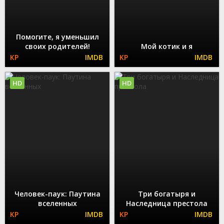
Помогите, я уменьшил
своих родителей!
Мой котик и я
HD
HD
Человек-паук: Паутина
Три богатыря и
вселенных
Наследница престола