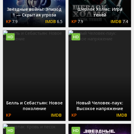
Звёздные войны: Эпизод
Шерлок Холмс: Игра
1 — Скрытая угроза
теней
7.9
6.5
7.9
7.4
HD
HD
Белль и Себастьян: Новое
Новый Человек-паук:
поколение
Высокое напряжение
HD
HD