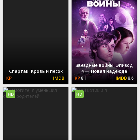
Звёздные войны: Эпизод
Спартак: Кровь и песок
4 — Новая надежда
8.1
8.6
HD
HD