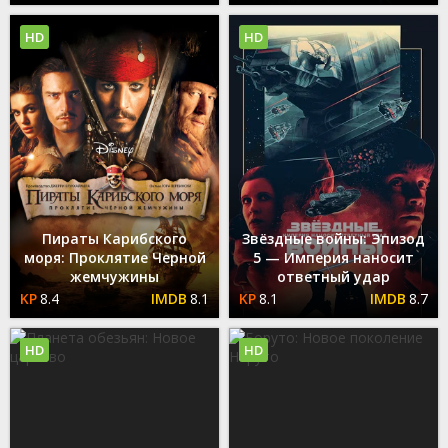
HD
HD
Пираты Карибского
Звёздные войны: Эпизод
моря: Проклятие Черной
5 — Империя наносит
жемчужины
ответный удар
8.4
8.1
8.1
8.7
HD
HD