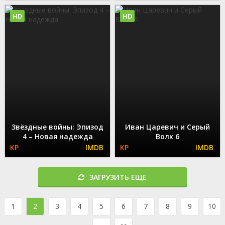
HD
HD
Звёздные войны: Эпизод
Иван Царевич и Серый
4 – Новая надежда
Волк 6
ЗАГРУЗИТЬ ЕЩЕ
1
2
3
4
5
6
7
8
9
10