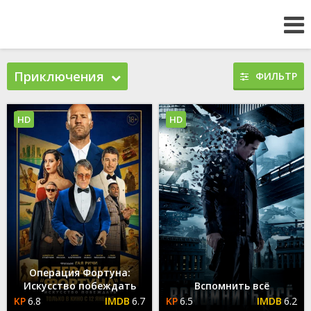
Приключения
ФИЛЬТР
HD
HD
Операция Фортуна:
Искусство побеждать
Вспомнить всё
6.8
6.7
6.5
6.2