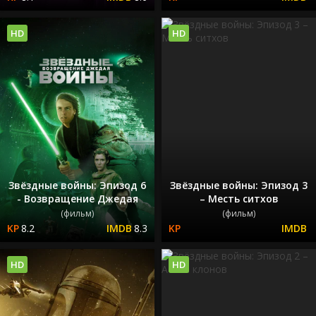
HD
HD
Звёздные войны: Эпизод 6
Звёздные войны: Эпизод 3
- Возвращение Джедая
– Месть ситхов
(фильм)
(фильм)
8.2
8.3
HD
HD