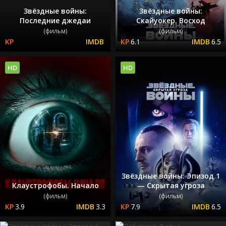
Звёздные войны:
Звёздные войны:
Последние джедаи
Скайуокер. Восход
(фильм)
(фильм)
6.1
6.5
HD
HD
Звёздные войны: Эпизод 1
Клаустрофобы. Начало
— Скрытая угроза
(фильм)
(фильм)
3.9
3.3
7.9
6.5