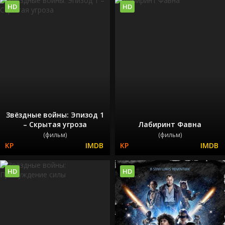
HD
HD
Звёздные войны: Эпизод 1
– Скрытая угроза
Лабиринт Фавна
(фильм)
(фильм)
HD
HD