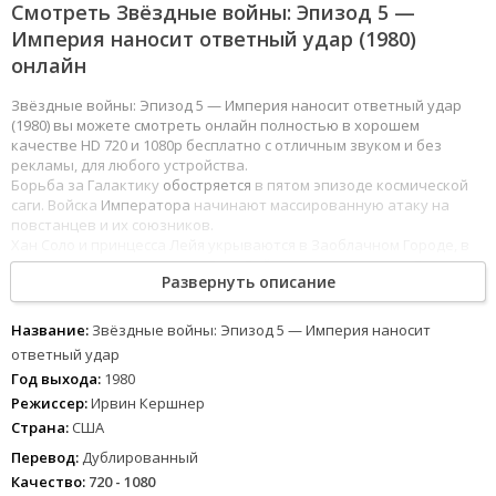
Смотреть Звёздные войны: Эпизод 5 —
Империя наносит ответный удар (1980)
онлайн
Звёздные войны: Эпизод 5 — Империя наносит ответный удар
(1980) вы можете смотреть онлайн полностью в хорошем
качестве HD 720 и 1080p бесплатно с отличным звуком и без
рекламы, для любого устройства.
Борьба за Галактику
обостряется
в пятом эпизоде космической
саги. Войска
Императора
начинают массированную атаку на
повстанцев и их союзников.
Хан Соло и принцесса Лейя укрываются в Заоблачном Городе, в
котором их и захватывает
Дарт Вейдер
, в то время как Люк
Развернуть описание
Скайуокер находится на таинственной планете джунглей Дагоба.
Там Мастер -
джедай
Йода обучает молодого рыцаря навыкам
обретения Силы. Люк даже не
предполагает
, как скоро ему
Название:
Звёздные войны: Эпизод 5 — Империя наносит
придется воспользоваться знаниями старого Мастера: впереди
ответный удар
битва с
превосходящими
силами Императора и смертельный
Год выхода:
1980
поединок с Дартом Вейдером.
Режиссер:
Ирвин Кершнер
1
2
3
4
5
6
7
8
Страна:
США
Перевод:
Дублированный
Качество:
720 - 1080