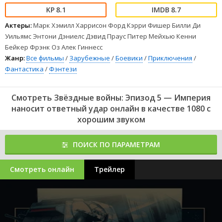
8.1
8.7
Актеры:
Марк Хэмилл Харрисон Форд Кэрри Фишер Билли Ди
Уильямс Энтони Дэниелс Дэвид Праус Питер Мейхью Кенни
Бейкер Фрэнк Оз Алек Гиннесс
Жанр:
Все фильмы
/
Зарубежные
/
Боевики
/
Приключения
/
Фантастика
/
Фэнтези
Смотреть Звёздные войны: Эпизод 5 — Империя
наносит ответный удар онлайн в качестве 1080 с
хорошим звуком
ПОИСК ПО ПАРАМЕТРАМ
Смотреть онлайн
Трейлер