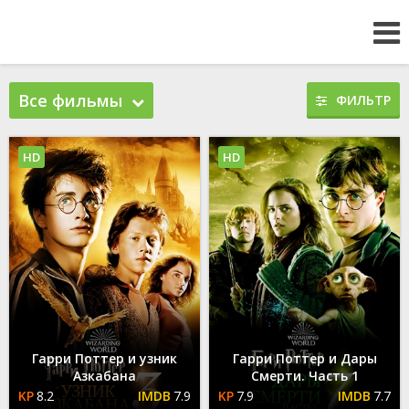
Все фильмы
ФИЛЬТР
HD
HD
Гарри Поттер и узник
Гарри Поттер и Дары
Азкабана
Смерти. Часть 1
8.2
7.9
7.9
7.7