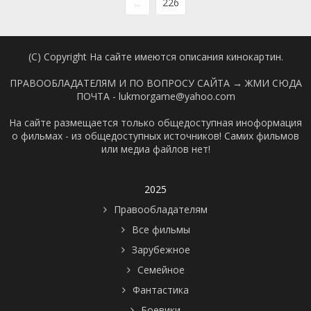
...
226
(C) Copyright На сайте имеются описания кинокартин.
ПРАВООБЛАДАТЕЛЯМ И ПО ВОПРОСУ САЙТА →
ЖМИ СЮДА
ПОЧТА - lukmorgame@yahoo.com
На сайте размещается только общедоступная иноформация
о фильмах - из общедоступных источников! Самих фильмов
или медиа файлов нет!
2025
Правообладателям
Все фильмы
Зарубежное
Семейное
Фантастика
Боевики