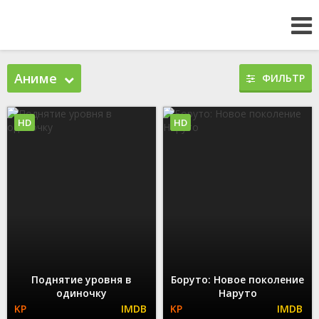
Аниме
ФИЛЬТР
HD
HD
Поднятие уровня в
Боруто: Новое поколение
одиночку
Наруто