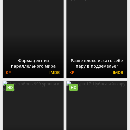
Фармацевт из
Разве плохо искать себе
параллельного мира
пару в подземелье?
HD
HD