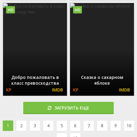
HD
HD
Добро пожаловать в
Сказка о сахарном
класс превосходства
яблоке
ЗАГРУЗИТЬ ЕЩЕ
1
2
3
4
5
6
7
8
9
10