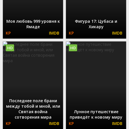
Моя любовь 999 уровня к
Фигура 17: Цубаса и
Ямаде
Хикару
HD
HD
Последнее поле брани
между тобой и мной, или
Святая война
Лунное путешествие
сотворения мира
приведёт к новому миру