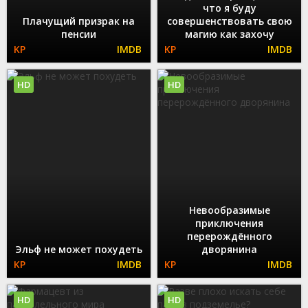
что я буду
Плачущий призрак на
совершенствовать свою
пенсии
магию как захочу
HD
HD
Невообразимые
приключения
перерождённого
Эльф не может похудеть
дворянина
HD
HD