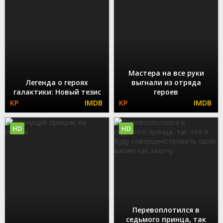
Мастера на все руки
Легенда о героях
выгнали из отряда
галактики: Новый тезис
героев
HD
HD
Перевоплотился в
седьмого принца, так