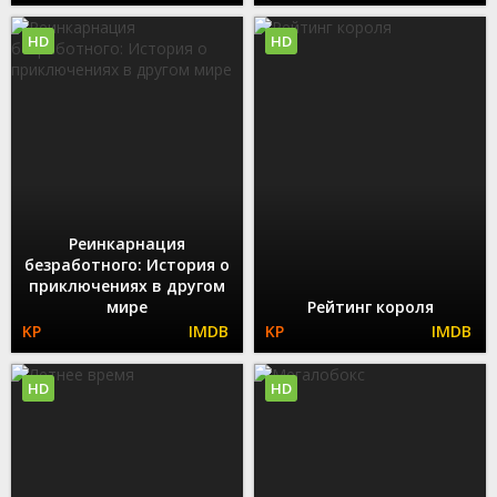
HD
HD
Реинкарнация
безработного: История о
приключениях в другом
мире
Рейтинг короля
HD
HD