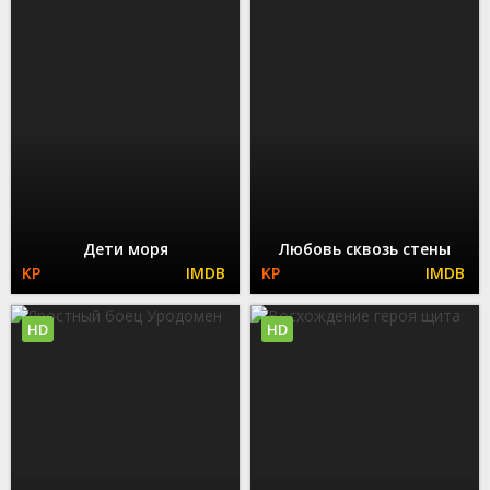
Дети моря
Любовь сквозь стены
HD
HD