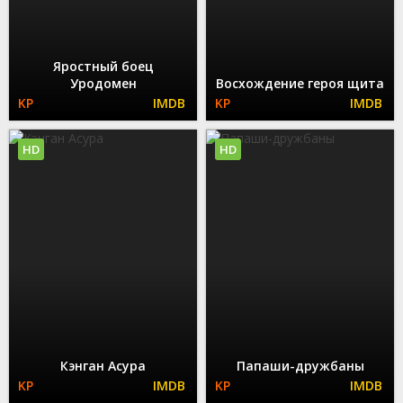
Яростный боец
Уродомен
Восхождение героя щита
HD
HD
Кэнган Асура
Папаши-дружбаны