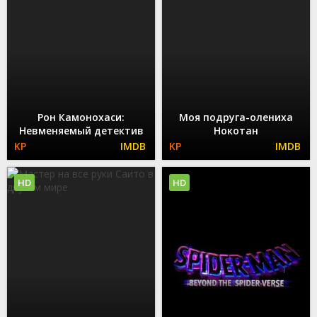
Рон Камонохаси:
Моя подруга-олениха
Невменяемый детектив
Нокотан
HD
HD