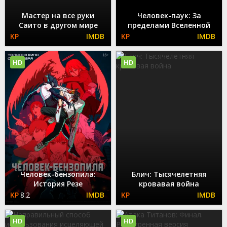
Мастер на все руки
Человек-паук: За
Саито в другом мире
пределами Вселенной
HD
HD
Человек-бензопила:
Блич: Тысячелетняя
История Резе
кровавая война
8.2
HD
HD