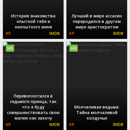
История знакомства
Лучший в мире ассасин
опытной тебя и
переродился в другом
неопытного меня
мире аристократом
HD
HD
Перевоплотился в
седьмого принца, так
что я буду
Молчаливая ведьма:
совершенствовать свою
Тайна молчаливой
магию как захочу
колдуньи