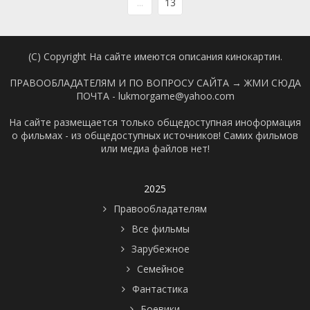
...
13
(C) Copyright На сайте имеются описания кинокартин.
ПРАВООБЛАДАТЕЛЯМ И ПО ВОПРОСУ САЙТА →
ЖМИ СЮДА
ПОЧТА - lukmorgame@yahoo.com
На сайте размещается только общедоступная иноформация
о фильмах - из общедоступных источников! Самих фильмов
или медиа файлов нет!
2025
Правообладателям
Все фильмы
Зарубежное
Семейное
Фантастика
Боевики