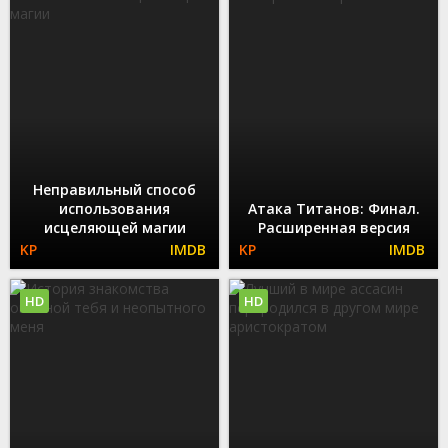
Неправильный способ
использования
Атака Титанов: Финал.
исцеляющей магии
Расширенная версия
HD
HD