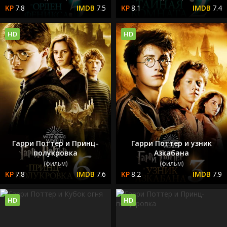
7.8
7.5
8.1
7.4
HD
HD
Гарри Поттер и Принц-
Гарри Поттер и узник
полукровка
Азкабана
(фильм)
(фильм)
7.8
7.6
8.2
7.9
HD
HD