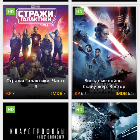
HD
HD
Стражи Галактики. Часть
Звёздные войны:
3
Скайуокер. Восход
?
?
6.1
6.5
HD
HD