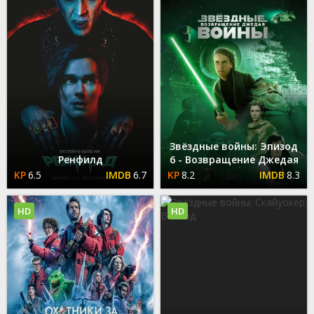
Звёздные войны: Эпизод
Ренфилд
6 - Возвращение Джедая
6.5
6.7
8.2
8.3
HD
HD