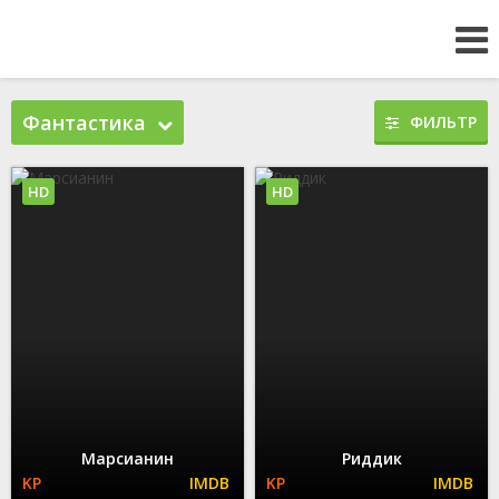
Фантастика
ФИЛЬТР
HD
HD
Марсианин
Риддик