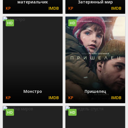
материальчик
Затерянный мир
HD
HD
Монстро
Пришелец
HD
HD