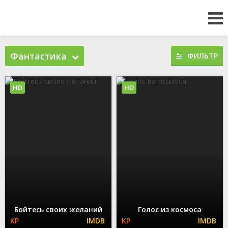
Фантастика
ФИЛЬТР
HD
HD
Бойтесь своих желаний
Голос из космоса