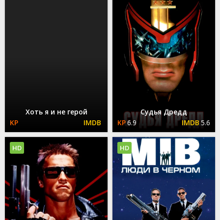
Хоть я и не герой
Судья Дредд
6.9
5.6
HD
HD