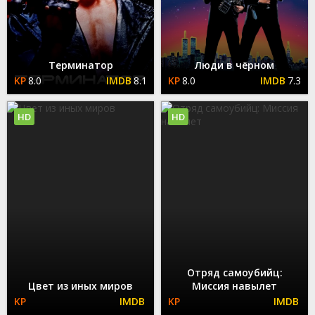
Терминатор
Люди в чёрном
8.0
8.1
8.0
7.3
HD
HD
Отряд самоубийц:
Цвет из иных миров
Миссия навылет