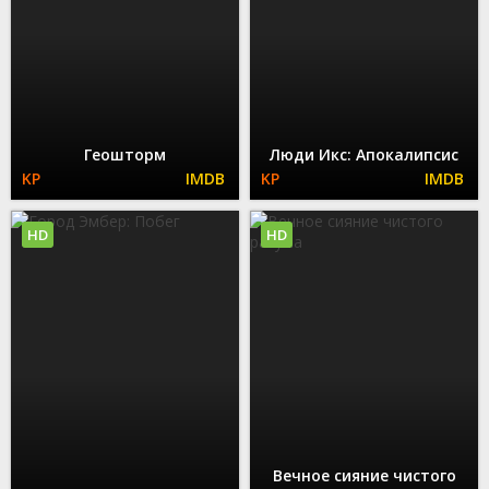
Геошторм
Люди Икс: Апокалипсис
HD
HD
Вечное сияние чистого