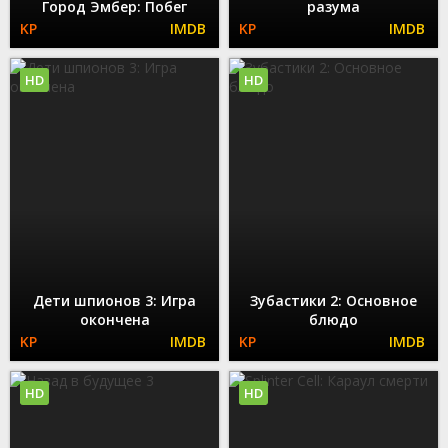
Город Эмбер: Побег
разума
HD
HD
Дети шпионов 3: Игра
Зубастики 2: Основное
окончена
блюдо
HD
HD