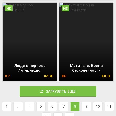
HD
HD
Люди в черном:
Мстители: Война
Интернэшнл
бесконечности
ЗАГРУЗИТЬ ЕЩЕ
1
...
4
5
6
7
8
9
10
11