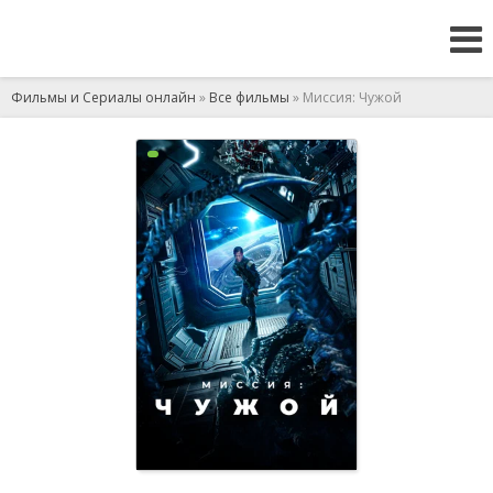
Фильмы и Сериалы онлайн
»
Все фильмы
» Миссия: Чужой