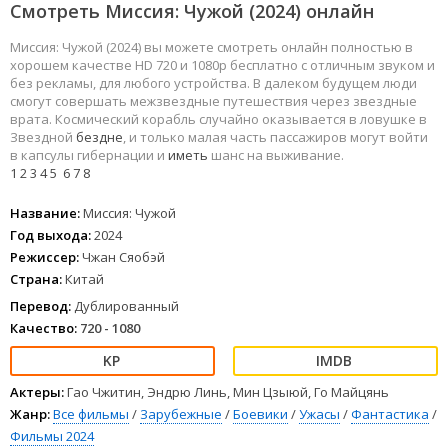
Смотреть Миссия: Чужой (2024) онлайн
Миссия: Чужой (2024) вы можете смотреть онлайн полностью в
хорошем качестве HD 720 и 1080p бесплатно с отличным звуком и
без рекламы, для любого устройства. В далеком будущем люди
смогут совершать межзвездные путешествия через звездные
врата. Космический корабль случайно оказывается в ловушке в
Звездной
бездне
, и только малая часть пассажиров могут войти
в капсулы гибернации и
иметь
шанс на выживание.
1
2
3
4
5
6
7
8
Название:
Миссия: Чужой
Год выхода:
2024
Режиссер:
Чжан Сяобэй
Страна:
Китай
Перевод:
Дублированный
Качество:
720 - 1080
Актеры:
Гао Чжитин, Эндрю Линь, Мин Цзыюй, Го Майцянь
Жанр:
Все фильмы
/
Зарубежные
/
Боевики
/
Ужасы
/
Фантастика
/
Фильмы 2024