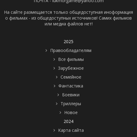
ПОЧТА - lukmorgame@yahoo.com
На сайте размещается только общедоступная иноформация
о фильмах - из общедоступных источников! Самих фильмов
или медиа файлов нет!
2025
Правообладателям
Все фильмы
Зарубежное
Семейное
Фантастика
Боевики
Триллеры
Новое
2024
Карта сайта