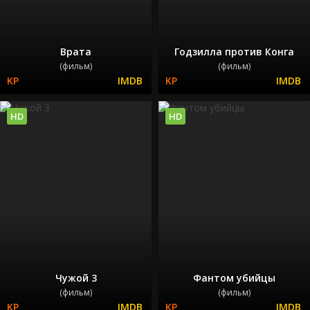
Врата
Годзилла против Конга
(фильм)
(фильм)
HD
HD
Чужой 3
Фантом убийцы
(фильм)
(фильм)