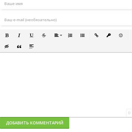
Полужирный
Курсив
Подчеркнутый
Зачеркнутый
Выравнивание
Нумерованный список
Маркированный список
Вставить ссылку
Вставить за
Встави
Вставка скрытого текста
Вставка цитаты
Вставка спойлера
0
ДОБАВИТЬ КОММЕНТАРИЙ