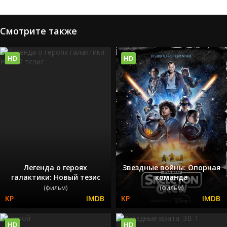
Смотрите также
HD
HD
Легенда о героях
Звездные войны: Опорная
галактики: Новый тезис
команда
(фильм)
(фильм)
HD
HD