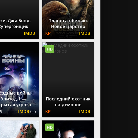
жи-Джи Бонд:
Планета обезьян:
Супергонщик
Новое царство
HD
ёздные войны:
Эпизод 1 —
Последний охотник
крытая угроза
на демонов
.9
6.5
HD