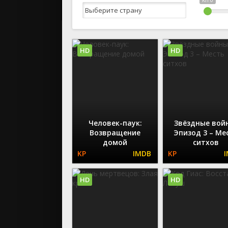
КП 0
2023
2022
2021
HD
HD
Русские
СССР
Зарубежн
Человек-паук:
Звёздные вой
Возвращение
Эпизод 3 – Ме
домой
ситхов
HD
HD