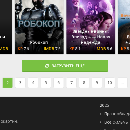
Звёздные войны:
я и
Эпизод 4 — Новая
В
Робокоп
надежда
ч
7.6
7.6
8.1
8.6
8
ЗАГРУЗИТЬ ЕЩЕ
2
3
4
5
6
7
8
9
10
...
2025
Правооблад
нокартин.
Все фильмы