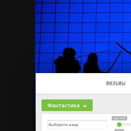
ФИЛЬМЫ
Фантастика
Все
год 1915
2024