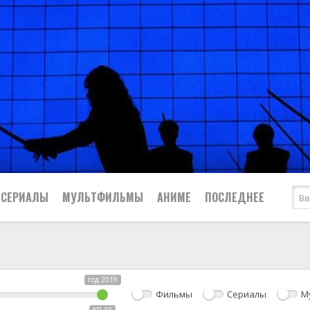
СЕРИАЛЫ
МУЛЬТФИЛЬМЫ
АНИМЕ
ПОСЛЕДНЕЕ
Все
Криминал
Боевики
Мелодрамы
год 2019
Военные
2024
Приключения
Фильмы
Сериалы
М