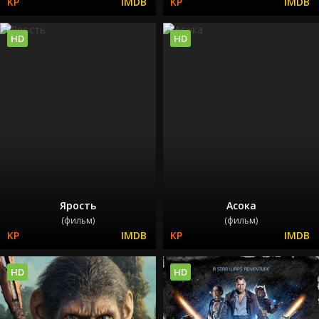
HD
HD
Ярость
Асока
(фильм)
(фильм)
HD
HD