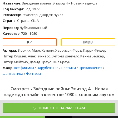
и C-3PO, этот необычный отряд отправляется на поиски
Название:
Звёздные войны: Эпизод 4 – Новая надежда
предводителя повстанцев – принцессы Леи. Героям предстоит
Год выхода:
Год: 1977
отчаянная схватка с устрашающим Дартом Вейдером – правой
Режиссер:
Режиссер: Джордж Лукас
рукой Императора и его секретным оружием – «Звездой Смерти».
Страна:
Страна: США
1
2
3
4
5
6
7
8
Перевод:
Дублированный
Качество:
720 - 1080
Актеры:
В ролях: Марк Хэмилл, Харрисон Форд, Кэрри Фишер,
Питер Кушинг, Алек Гиннесс, Энтони Дэниелс, Кенни Бейкер,
Питер Мейхью, Дэвид Праус, Фил Браун
Жанр:
Все фильмы
/
Зарубежные
/
Боевики
/
Приключения
/
Фантастика
/
Фэнтези
Смотреть Звёздные войны: Эпизод 4 – Новая
надежда онлайн в качестве 1080 с хорошим звуком
ПОИСК ПО ПАРАМЕТРАМ