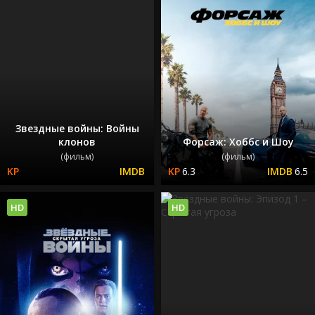
Звездные войны: Войны
клонов
Форсаж: Хоббс и Шоу
(фильм)
(фильм)
6.3
6.5
HD
HD