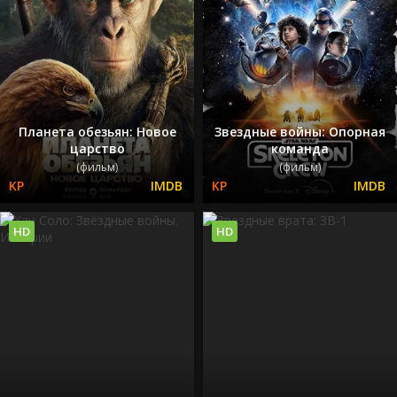
Планета обезьян: Новое
Звездные войны: Опорная
царство
команда
(фильм)
(фильм)
HD
HD