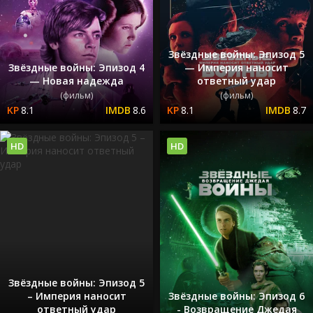
Звёздные войны: Эпизод 5
Звёздные войны: Эпизод 4
— Империя наносит
— Новая надежда
ответный удар
(фильм)
(фильм)
8.1
8.6
8.1
8.7
HD
HD
Звёздные войны: Эпизод 5
– Империя наносит
Звёздные войны: Эпизод 6
ответный удар
- Возвращение Джедая