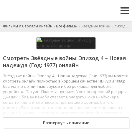
Фильмы и Сериалы онлайн
»
Все фильмы
» Звёздные войны: Эпизод 4 – Новая надежда
Смотреть Звёздные войны: Эпизод 4 – Новая
надежда (Год: 1977) онлайн
Звёздные войны: Эпизод 4 – Новая надежда (Год: 1977) вы можете
смотреть онлайн полностью в хорошем качестве HD 720 и 1080p
бесплатно с отличным звуком и без рекламы, для любого
устройства. Татуин. Планета-пустыня. Уже постаревший рыцарь
Джедай Оби Ван Кеноби спасает молодого Люка Скайуокера,
когда тот пытается отыскать пропавшего дроида. С этого
момента Люк осознает свое истинное назначение: он один из
рыцарей Джедай. В то время как гражданская война охватила
галактику, а войска повстанцев ведут бои против сил злого
Развернуть описание
Императора, к Люку и Оби Вану присоединяется отчаянный
пилот-наемник Хан Соло, и в сопровождении двух дроидов, R2D2