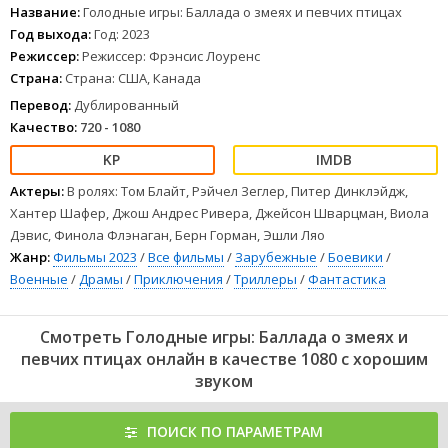
былое величие, Сноу решает обратить ситуацию с Люси в свою
Название:
Голодные игры: Баллада о змеях и певчих птицах
пользу. Начинается гонка со временем, которая покажет,
Год выхода:
Год: 2023
кто певчая птица, а кто - змея.
Режиссер:
Режиссер: Фрэнсис Лоуренс
1
2
3
4
5
6
7
8
Страна:
Страна: США, Канада
Перевод:
Дублированный
Качество:
720 - 1080
Актеры:
В ролях: Том Блайт, Рэйчел Зеглер, Питер Динклэйдж,
Хантер Шафер, Джош Андрес Ривера, Джейсон Шварцман, Виола
Дэвис, Финола Флэнаган, Берн Горман, Эшли Ляо
Жанр:
Фильмы 2023
/
Все фильмы
/
Зарубежные
/
Боевики
/
Военные
/
Драмы
/
Приключения
/
Триллеры
/
Фантастика
Смотреть Голодные игры: Баллада о змеях и
певчих птицах онлайн в качестве 1080 с хорошим
звуком
ПОИСК ПО ПАРАМЕТРАМ