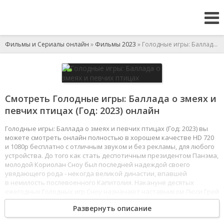
Фильмы и Сериалы онлайн
»
Фильмы 2023
» Голодные игры: Баллада о змеях и певчих птицах
Смотреть Голодные игры: Баллада о змеях и
певчих птицах (Год: 2023) онлайн
Голодные игры: Баллада о змеях и певчих птицах (Год: 2023) вы
можете смотреть онлайн полностью в хорошем качестве HD 720
и 1080p бесплатно с отличным звуком и без рекламы, для любого
устройства. До того как стать деспотичным президентом Панэма,
молодой Кориолан Сноу был последней надеждой своего
увядающего рода - некогда великой династии, впавшей
в немилость послевоенного Капитолия. Накануне десятых
ежегодных Голодных игр Сноу назначают наставником Люси Грей
Бэйрд - трибута дистрикта 12. Постепенно девушка привлекает
Развернуть описание
все больше внимание Панэма, становясь фавориткой грядущего
соревнования. Готовый на всё, чтобы вернуть своей семье