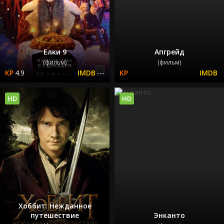
Елки 9
Апгрейд
(фильм)
(фильм)
4.9
---
HD
HD
Хоббит: Нежданное
путешествие
Энканто