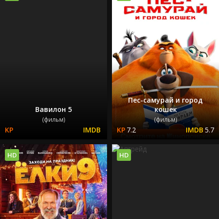
Пес-самурай и город
Вавилон 5
кошек
(фильм)
(фильм)
7.2
5.7
HD
HD