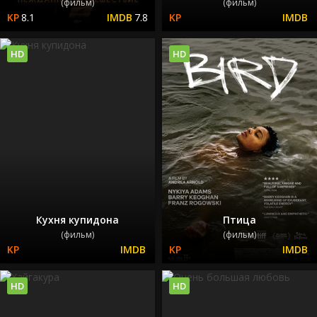
(фильм)
(фильм)
8.1
7.8
HD
HD
Кухня купидона
Птица
(фильм)
(фильм)
HD
HD