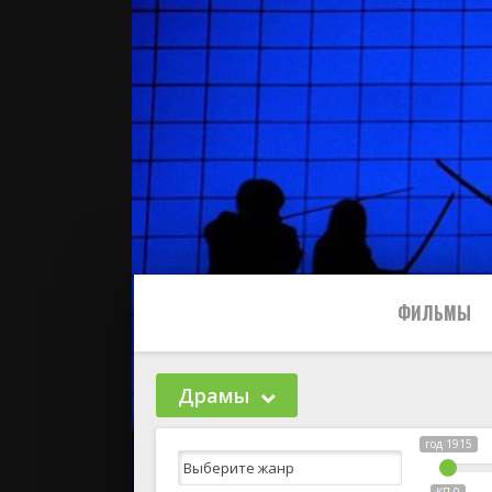
ФИЛЬМЫ
Драмы
Все
год 1915
2024