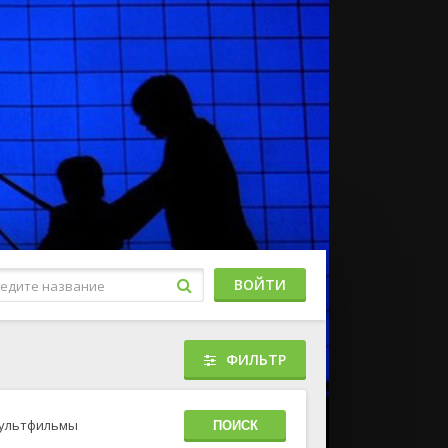
ВОЙТИ
ФИЛЬТР
ультфильмы