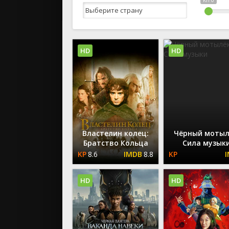
КП 0
2023
2022
2021
HD
HD
Русские
СССР
Зарубежн
Властелин колец:
Чёрный мотыл
Братство Кольца
Сила музык
8.6
8.8
HD
HD