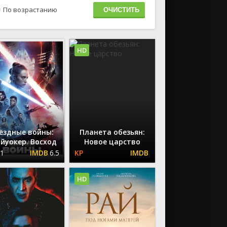
По возрастанию
HD
ёздные войны:
Планета обезьян:
йуокер. Восход
Новое царство
.1
6.5
HD