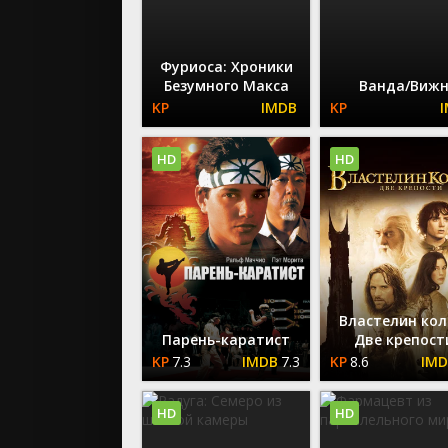
Фуриоса: Хроники
Безумного Макса
Ванда/Виж
HD
HD
Властелин кол
Парень-каратист
Две крепост
7.3
7.3
8.6
HD
HD