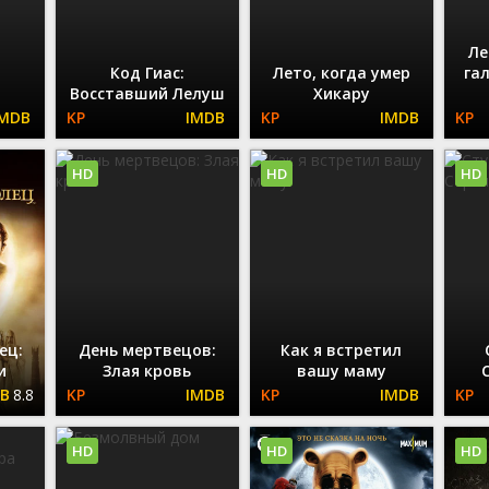
Ле
Код Гиас:
Лето, когда умер
га
н
Восставший Лелуш
Хикару
HD
HD
HD
ец:
День мертвецов:
Как я встретил
и
Злая кровь
вашу маму
8.8
HD
HD
HD