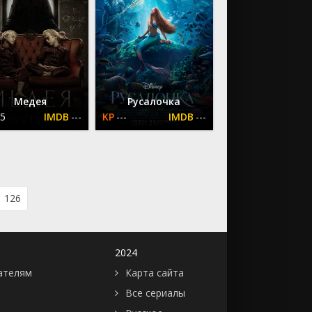
Медея
Русалочка
.5
---
---
---
126
2024
ателям
Карта сайта
Все сериалы