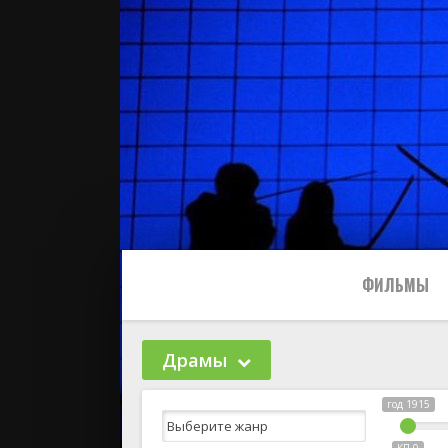
ФИЛЬМЫ
Драмы
Все
год 1915
2024