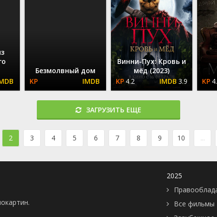
из
го
Винни-Пух: Кровь и
Безмолвный дом
мёд (2023)
4.2
3.9
4
ЗАГРУЗИТЬ ЕЩЕ
2
3
4
5
6
7
8
9
10
...
2025
Правооблад
нокартин.
Все фильмы