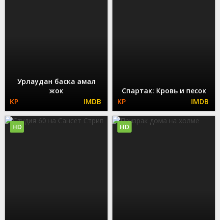
Урлаудан баска амал
жок
Спартак: Кровь и песок
HD
HD