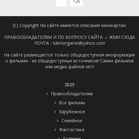
...
126
(C) Copyright На сайте имеются описания кинокартин.
ПРАВООБЛАДАТЕЛЯМ И ПО ВОПРОСУ САЙТА →
ЖМИ СЮДА
ПОЧТА - lukmorgame@yahoo.com
На сайте размещается только общедоступная иноформация
о фильмах - из общедоступных источников! Самих фильмов
или медиа файлов нет!
2025
Правообладателям
Все фильмы
Зарубежное
Семейное
Фантастика
Боевики