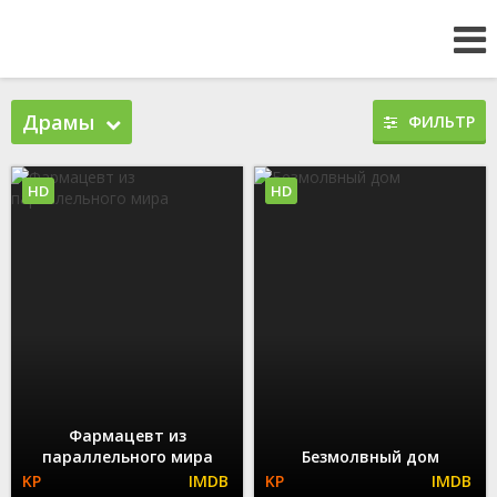
Драмы
ФИЛЬТР
HD
HD
Фармацевт из
параллельного мира
Безмолвный дом