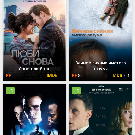
Вечное сияние чистого
Снова любовь
разума
---
---
8.0
8.3
HD
HD