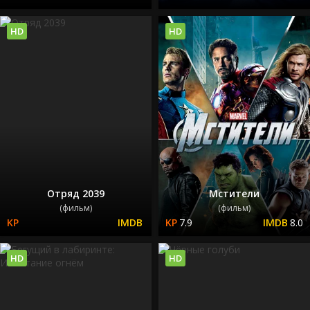
HD
HD
Отряд 2039
Мстители
(фильм)
(фильм)
7.9
8.0
HD
HD