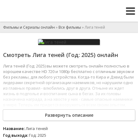
Фильмы и Сериалы онлайн
»
Все фильмы
» Лига теней
Смотреть Лига теней (Год: 2025) онлайн
Лига теней (Год: 2025) вы можете смотреть онлайн полностью в
хорошем качестве HD 720 и 1080p бесплатно с отличным звуком и
без рекламы, для любого устройства. Когда-то Кира и Дэвид были
лидерами секретной организации наемников, но нарушили одно
из главных правил - влюбились друг в друга. Отныне их ждет
жизнь в подполье и воспитание сына в бегах. За их головы
назначена награда, а на хвосте у них - самые опасные наемники
в мире. Теперь им придется вооружиться всем своим опытом,
чтобы остаться в живых.
Развернуть описание
1
2
3
4
5
6
7
8
Название:
Лига теней
Год выхода:
Год: 2025