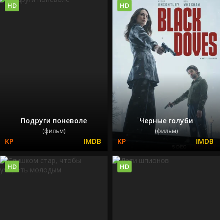
HD
HD
Подруги поневоле
Черные голуби
(фильм)
(фильм)
HD
HD