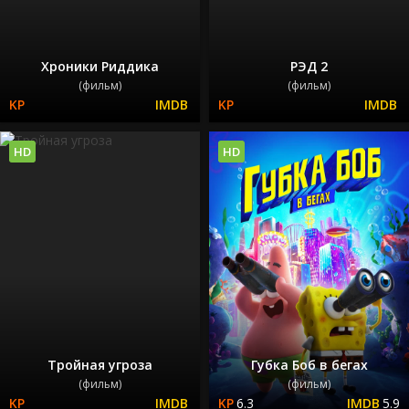
Хроники Риддика
РЭД 2
(фильм)
(фильм)
HD
HD
Тройная угроза
Губка Боб в бегах
(фильм)
(фильм)
6.3
5.9