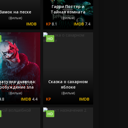
Гарри Поттер и
Замок на песке
Тайная комната
(фильм)
(фильм)
8.1
7.4
HD
атулка дьявола:
Сказка о сахарном
робуждение зла
яблоке
(фильм)
(фильм)
4.8
4.4
HD