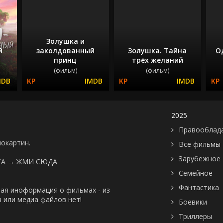
Золушка и
й
заколдованный
Золушка. Тайна
О
принц
трёх желаний
(фильм)
(фильм)
2025
Правооблад
нокартин.
Все фильмы
Зарубежное
ТА →
ЖМИ СЮДА
Семейное
Фантастика
ая иноформация о фильмах - из
 или медиа файлов нет!
Боевики
Триллеры