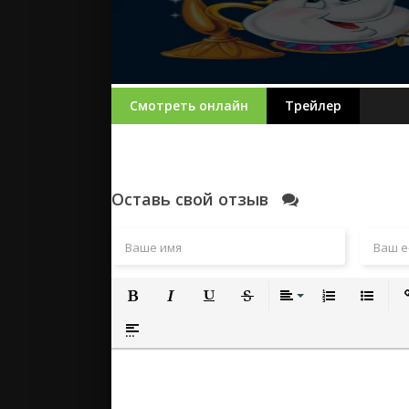
Смотреть онлайн
Трейлер
Оставь свой отзыв
Полужирный
Курсив
Подчеркнутый
Зачеркнутый
Выравнивание
Нумерованный
Маркиро
Вс
Вставка спойлера