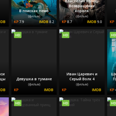
Властелин колец:
Возвращение
В поисках Немо
короля
(фильм)
(фильм)
7.9
8.2
8.7
9.0
HD
HD
HD
си
Иван Царевич и
Шк
ицы
Девушка в тумане
Серый Волк 4
П
(фильм)
(фильм)
HD
HD
HD