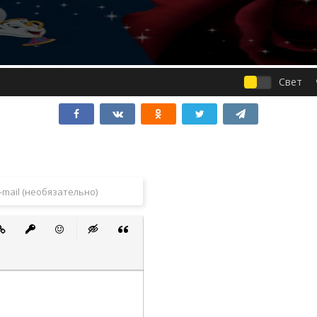
Свет
 список
ванный список
тавить ссылку
Вставить защищенную ссылку
Вставить смайлик
Вставка скрытого текста
Вставка цитаты