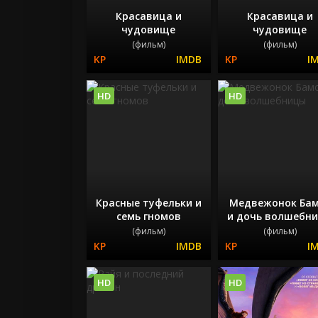
Красавица и
Красавица и
чудовище
чудовище
(фильм)
(фильм)
HD
HD
Красные туфельки и
Медвежонок Бам
семь гномов
и дочь волшебн
(фильм)
(фильм)
HD
HD