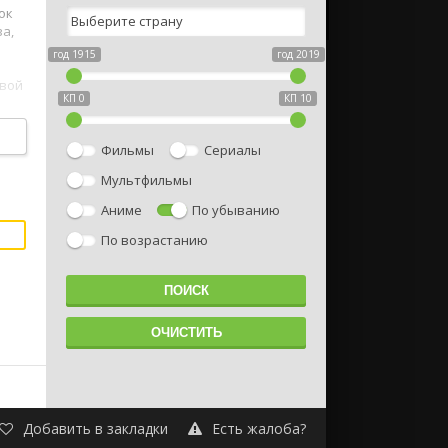
ок
за,
год 1915
год 2019
свой
КП 0
КП 10
Фильмы
Сериалы
аче
Мультфильмы
Аниме
По убыванию
По возрастанию
Добавить в закладки
Есть жалоба?