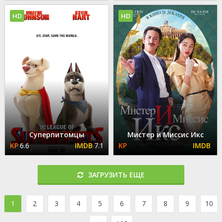
HD
HD
Суперпитомцы
Мистер и Миссис Икс
6.6
7.1
ЗАГРУЗИТЬ ЕЩЕ
1
2
3
4
5
6
7
8
9
10