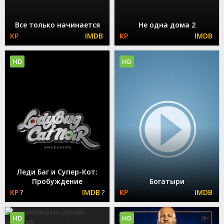
Все только начинается
Не одна дома 2
HD
HD
Леди Баг и Супер-Кот:
Пробуждение
Богатыри
?
?
HD
HD