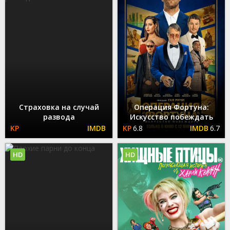
Страховка на случай
Операция Фортуна:
развода
Искусство побеждать
6.8
6.7
HD
HD