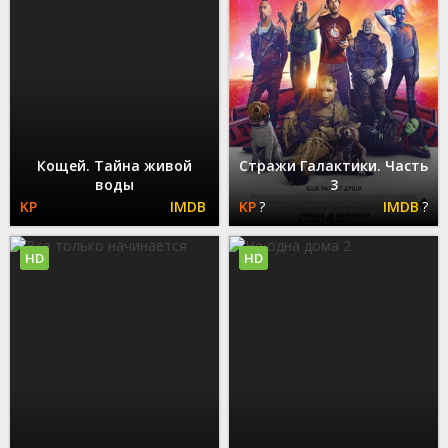
Кощей. Тайна живой
Стражи Галактики. Часть
воды
3
?
?
HD
HD