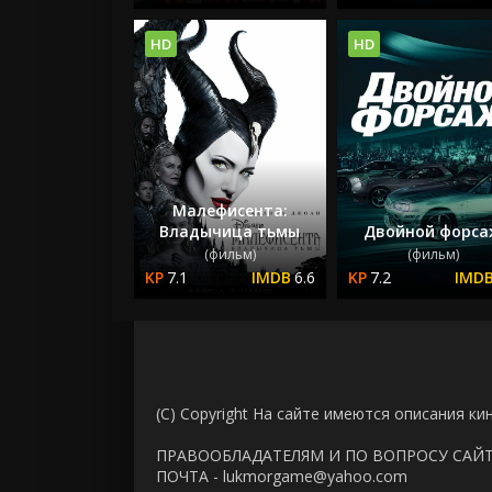
HD
HD
Малефисента:
Владычица тьмы
Двойной форс
(фильм)
(фильм)
7.1
6.6
7.2
(C) Copyright На сайте имеются описания ки
ПРАВООБЛАДАТЕЛЯМ И ПО ВОПРОСУ САЙ
ПОЧТА - lukmorgame@yahoo.com