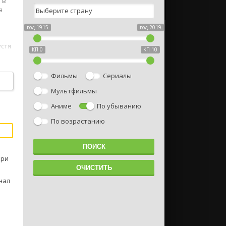
 в
я
год 1915
год 2019
устя
КП 0
КП 10
Фильмы
Сериалы
Мультфильмы
Аниме
По убыванию
По возрастанию
ери
нал