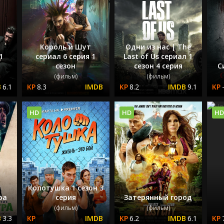
Король и Шут
Одни из нас | The
1
сериал 6 серия 1
Last of Us сериал 1
сезон
сезон 4 серия
С
(фильм)
(фильм)
6.1
8.3
8.2
9.1
HD
HD
HD
Колотушка 1 сезон 3
ра
серия
Затерянный город
(фильм)
(фильм)
3.3
6.2
6.1