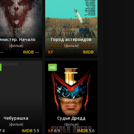
инистер. Начало
Город астероидов
(фильм)
(фильм)
---
---
HD
Чебурашка
Судья Дредд
(фильм)
(фильм)
7.4
5.9
6.9
5.6