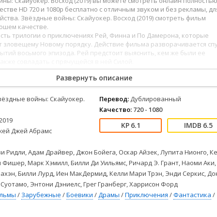
ны: Скайуокер. Восход (2019) вы можете смотреть онлайн полностью
Детективы
2023
Семейные
стве HD 720 и 1080p бесплатно с отличным звуком и без рекламы, дл
Детские
2022
Спорт
йства. Звёздные войны: Скайуокер. Восход (2019) смотреть фильм
Драмы
2021
Триллеры
ошем качестве.
сть трилогии о приключениях Рей, Финна и По Дамерона, которые
Комедии
Ужасы
т зловещему Новому порядку. Действие фильма разворачивается сп
Русские
Фантастика
бытий восьмого эпизода. Рей предстоит выяснить, кем же были ее
также совладать с прячущейся в ней Силой.
СССР
Фэнтези
ые
Зарубежные
Развернуть описание
4
105
106
107
108
109
110
111
112
113
114
115
116
117
118
Фильмы из соцетей
вёздные войны: Скайуокер.
Перевод:
Дублированный
Качество:
720 - 1080
2019
6.1
6.5
жей Джей Абрамс
и Ридли, Адам Драйвер, Джон Бойега, Оскар Айзек, Лупита Нионго, К
и Фишер, Марк Хэмилл, Билли Ди Уильямс, Ричард Э. Грант, Наоми Аки,
хэн, Билли Лурд, Иен МакДермид, Келли Мари Трэн, Энди Серкис, До
 Суотамо, Энтони Дэниелс, Грег Гранберг, Харрисон Форд
ильмы
/
Зарубежные
/
Боевики
/
Драмы
/
Приключения
/
Фантастика
/