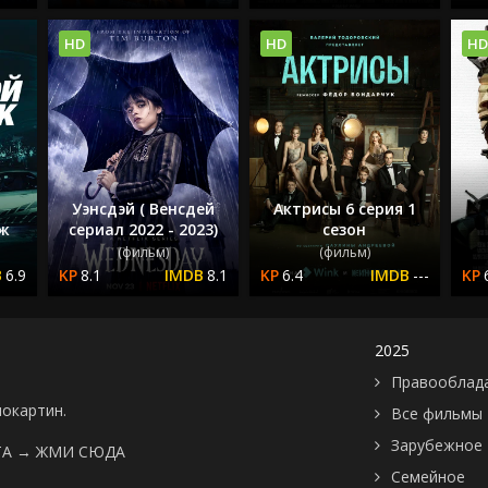
HD
HD
HD
Уэнсдэй ( Венсдей
Актрисы 6 серия 1
аж
сериал 2022 - 2023)
сезон
(фильм)
(фильм)
6.9
8.1
8.1
6.4
---
2025
Правооблад
нокартин.
Все фильмы
Зарубежное
ТА →
ЖМИ СЮДА
Семейное