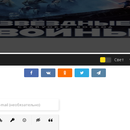
Свет
 список
ванный список
тавить ссылку
Вставить защищенную ссылку
Вставить смайлик
Вставка скрытого текста
Вставка цитаты