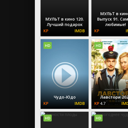
МУЛЬТ в кин
МУЛЬТ в кино 120.
Выпуск 91. Са
Лучший подарок
любимые!
HD
HD
Чудо-Юдо
Лавстори 20
4.7
HD
HD