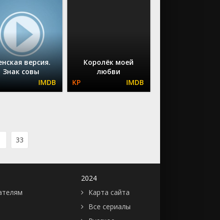
нская версия.
Королёк моей
Знак совы
любви
.
33
2024
ателям
Карта сайта
Все сериалы