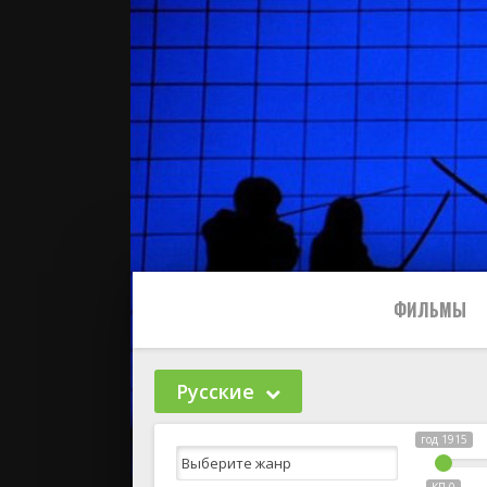
ФИЛЬМЫ
Русские
Все
год 1915
2024