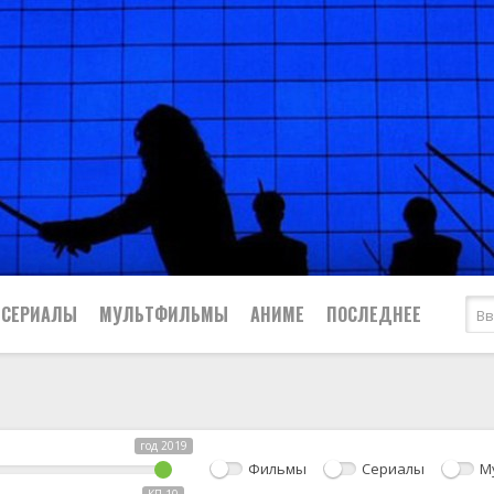
СЕРИАЛЫ
МУЛЬТФИЛЬМЫ
АНИМЕ
ПОСЛЕДНЕЕ
Все
Криминал
Боевики
Мелодрамы
год 2019
Военные
2024
Приключения
Фильмы
Сериалы
М