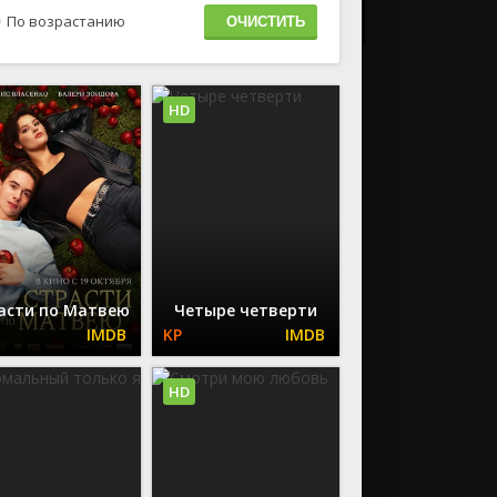
По возрастанию
HD
асти по Матвею
Четыре четверти
HD