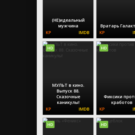
(НЕ)идеальный
мужчина
Вратарь Галак
HD
HD
МУЛЬТ в кино.
Выпуск 88.
Сказочные
Фиксики прот
каникулы!
кработов
HD
HD