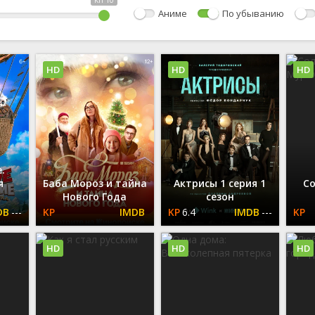
КП 10
Детективы
2023
Семейные
Аниме
По убыванию
Детские
2022
Спорт
Драмы
2021
Триллеры
Комедии
Ужасы
HD
HD
HD
Русские
Фантастика
СССР
Фэнтези
ые
Зарубежные
Фильмы из соцетей
.
я
Баба Мороз и тайна
Актрисы 1 серия 1
С
Нового Года
сезон
---
6.4
---
HD
HD
HD