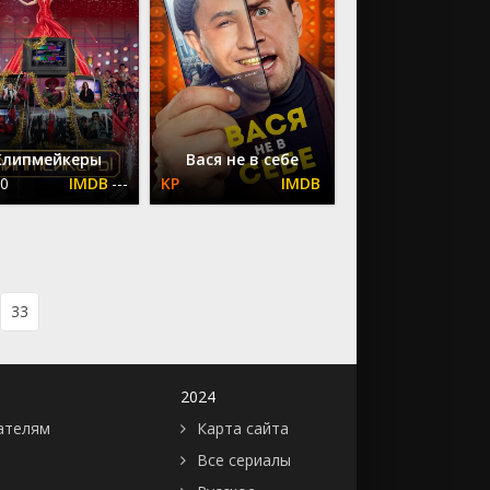
Клипмейкеры
Вася не в себе
.0
---
33
2024
ателям
Карта сайта
Все сериалы