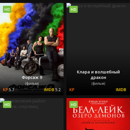
HD
HD
Клара и волшебный
Форсаж 9
дракон
(фильм)
(фильм)
5.7
5.2
HD
HD