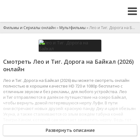
Фильмы и Сериалы онлайн
»
Мультфильмы
» Лео и Тиг. Дорога на Байкал
Смотреть Лео и Тиг. Дорога на Байкал (2026)
онлайн
Лео и Тиг. Дорога на Байкал (2026) вы можете смотреть онлайн
полностью в хорошем качестве HD 720 и 1080p бесплатно с
отличным звуком и без рекламы, для любого устройства. Лео
и Тиг отправляются в далёкое путешествие на озеро Байкал,
чтобы вернуть домой потерявшуюся нерпу Луфи. В пути
они встречают новых друзей: красную панду Джу и царя обезьян
Укуна, а также сталкиваются со злым вождём табуна коней
Тенгри-Ханом, который сам мечтает захватить нерпу. Ведь тот,
кто вернёт Луфи, получит в награду выполнение любого желания
Развернуть описание
от хозяина Байкала - великого дракона Лусуда.
1
2
3
4
5
6
7
8