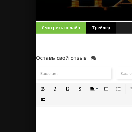
Смотреть онлайн
Трейлер
Оставь свой отзыв
Полужирный
Курсив
Подчеркнутый
Зачеркнутый
Выравнивание
Нумерованный
Маркиро
Вс
Вставка спойлера