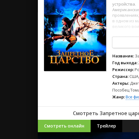
2023
устройства.
2022
Американски
проявлениях,
2021
в одном из м
великого вои
Русские
1
2
3
4
5
6
7
8
СССР
Зарубежн
Название:
З
Год выхода:
Режиссер:
Р
Страна:
США,
Актеры:
Джет
Пособец Том
Жанр:
Все ф
Смотреть Запретное царс
Смотреть онлайн
Трейлер