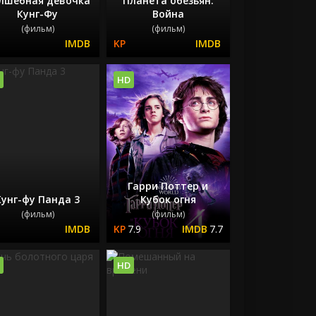
лшебная девочка
Планета обезьян:
Кунг-Фу
Война
(фильм)
(фильм)
HD
Гарри Поттер и
Кунг-фу Панда 3
Кубок огня
(фильм)
(фильм)
7.9
7.7
HD