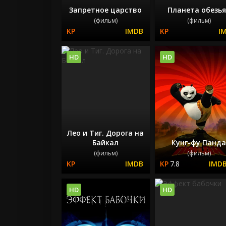
Запретное царство
Планета обезь
(фильм)
(фильм)
HD
HD
Лео и Тиг. Дорога на
Байкал
Кунг-фу Панд
(фильм)
(фильм)
7.8
HD
HD