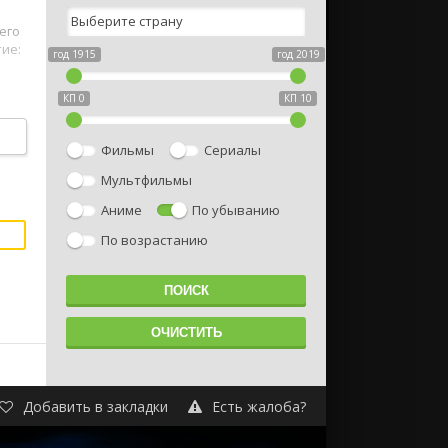
его
ие:
год 1915
год 2019
КП 0
КП 10
Фильмы
Сериалы
Мультфильмы
Аниме
По убыванию
По возрастанию
Добавить в закладки
Есть жалоба?