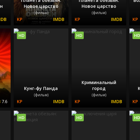
Планета обезьян:
Планета обезьян:
Во
ян
Новое царство
Новое царство
(фильм)
(фильм)
HD
HD
HD
Криминальный
а
Кунг-фу Панда
город
(фильм)
(фильм)
7.6
HD
HD
HD