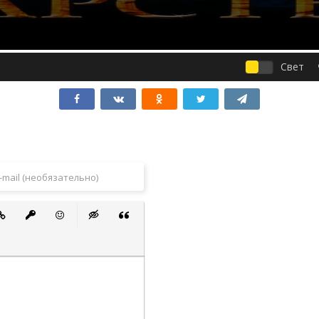
Свет
 список
ванный список
тавить ссылку
Вставить защищенную ссылку
Вставить смайлик
Вставка скрытого текста
Вставка цитаты