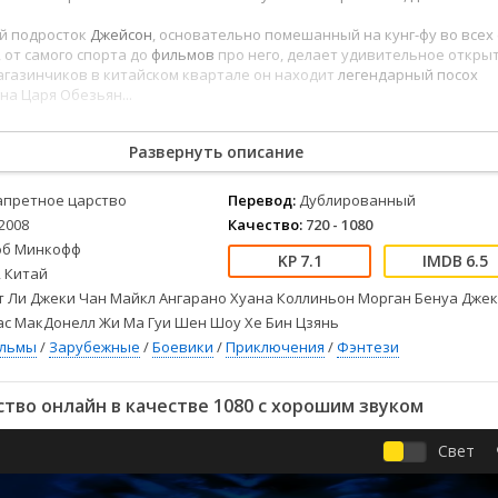
Детективы
2023
Семейные
Детские
2022
Спорт
й подросток
Джейсон
, основательно помешанный на кунг-фу во всех 
 от самого спорта до
фильмов
про него, делает удивительное открыт
Драмы
2021
Триллеры
агазинчиков в китайском квартале он находит
легендарный посох
Комедии
Ужасы
на Царя Обезьян...
Русские
Фантастика
СССР
Фэнтези
Развернуть описание
ые
Зарубежные
апретное царство
Перевод:
Дублированный
Фильмы из соцетей
2008
Качество:
720 - 1080
об Минкофф
7.1
6.5
 Китай
 Ли Джеки Чан Майкл Ангарано Хуана Коллиньон Морган Бенуа Джек
ас МакДонелл Жи Ма Гуи Шен Шоу Хе Бин Цзянь
ильмы
/
Зарубежные
/
Боевики
/
Приключения
/
Фэнтези
тво онлайн в качестве 1080 с хорошим звуком
Свет