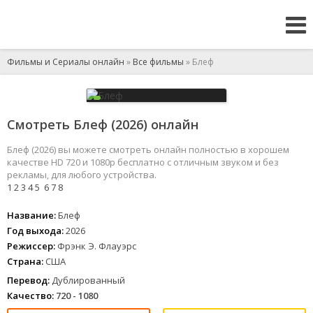
Фильмы и Сериалы онлайн
»
Все фильмы
» Блеф
Смотреть Блеф (2026) онлайн
Блеф (2026) вы можете смотреть онлайн полностью в хорошем
качестве HD 720 и 1080p бесплатно с отличным звуком и без
рекламы, для любого устройства.
1
2
3
4
5
6
7
8
Название:
Блеф
Год выхода:
2026
Режиссер:
Фрэнк Э. Флауэрс
Страна:
США
Перевод:
Дублированный
Качество:
720 - 1080