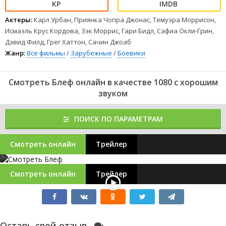
Актеры:
Карл Урбан, Приянка Чопра Джонас, Темуэра Моррисон,
Исмаэль Крус Кордова, Зэк Моррис, Гари Бидл, Сафиа Окли-Грин,
Дэвид Филд, Грег Хаттон, Сачин Джоаб
Жанр:
Все фильмы
/
Зарубежные
/
Боевики
Смотреть Блеф онлайн в качестве 1080 с хорошим
звуком
ПОИСК ПО ПАРАМЕТРАМ
Смотреть онлайн
Трейлер
Смотреть онлайн
Трейлер
Оставь свой отзыв