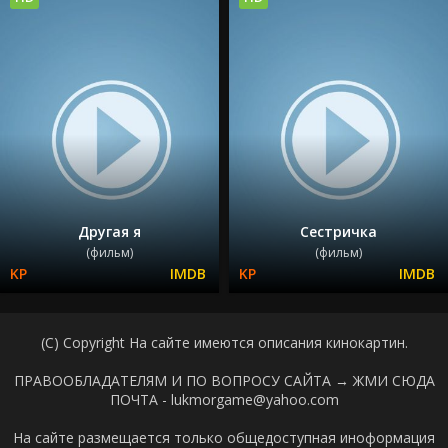
Другая я
Сестричка
(фильм)
(фильм)
(C) Copyright На сайте имеются описания кинокартин.
ПРАВООБЛАДАТЕЛЯМ И ПО ВОПРОСУ САЙТА →
ЖМИ СЮДА
ПОЧТА - lukmorgame@yahoo.com
На сайте размещается только общедоступная иноформация