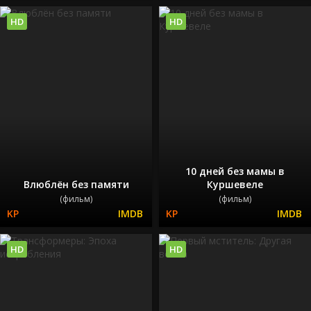
HD
HD
10 дней без мамы в
Влюблён без памяти
Куршевеле
(фильм)
(фильм)
HD
HD