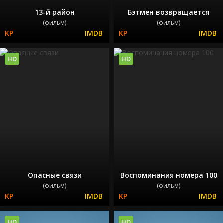
13-й район
Бэтмен возвращается
(фильм)
(фильм)
HD
HD
Опасные связи
Воспоминания номера 100
(фильм)
(фильм)
HD
HD