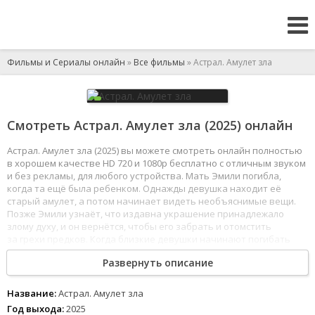
Фильмы и Сериалы онлайн
»
Все фильмы
» Астрал. Амулет зла
Смотреть Астрал. Амулет зла (2025) онлайн
Астрал. Амулет зла (2025) вы можете смотреть онлайн полностью
в хорошем качестве HD 720 и 1080p бесплатно с отличным звуком
и без рекламы, для любого устройства. Мать Эмили погибла,
когда та ещё была ребенком. Однажды девушка находит её
старый амулет, а потом начинает видеть необъяснимые вещи.
Позже Эмили узнаёт, что издавна украшение принадлежало
злому духу, и он вернётся, чтобы его забрать и отомстить
за грехи предков. Когда близкие девушки начинают погибать
один за другим, она понимает, что родовое проклятие - не
Развернуть описание
страшные сказки, а реальность. Эмили должна найти ключ
к своему прошлому и понять, как победить древнее зло, до того
как оно заберёт и её душу.
Название:
Астрал. Амулет зла
1
2
3
4
5
6
7
8
Год выхода:
2025