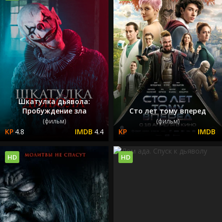
Шкатулка дьявола:
Пробуждение зла
Сто лет тому вперед
(фильм)
(фильм)
4.8
4.4
HD
HD