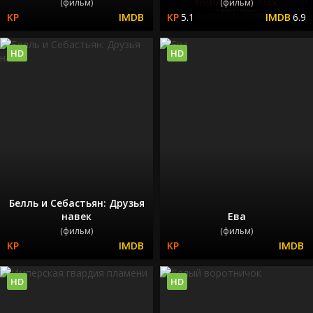
(фильм)
(фильм)
5.1
6.9
HD
HD
Белль и Себастьян: Друзья
навек
Ева
(фильм)
(фильм)
HD
HD