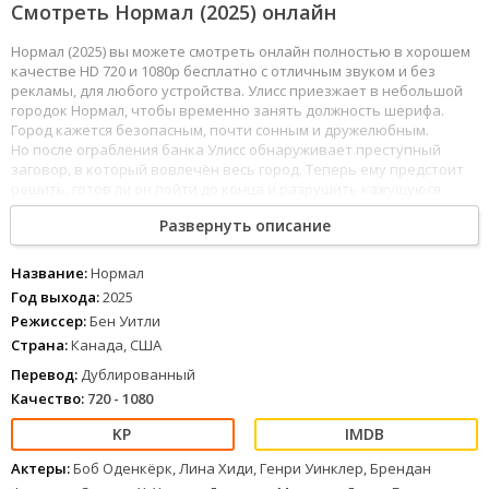
Смотреть Нормал (2025) онлайн
Нормал (2025) вы можете смотреть онлайн полностью в хорошем
качестве HD 720 и 1080p бесплатно с отличным звуком и без
рекламы, для любого устройства. Улисс приезжает в небольшой
городок Нормал, чтобы временно занять должность шерифа.
Город кажется безопасным, почти сонным и дружелюбным.
Но после ограбления банка Улисс обнаруживает преступный
заговор, в который вовлечён весь город. Теперь ему предстоит
решить, готов ли он пойти до конца и разрушить кажущуюся
идиллию.
Развернуть описание
1
2
3
4
5
6
7
8
Название:
Нормал
Год выхода:
2025
Режиссер:
Бен Уитли
Страна:
Канада, США
Перевод:
Дублированный
Качество:
720 - 1080
Актеры:
Боб Оденкёрк, Лина Хиди, Генри Уинклер, Брендан