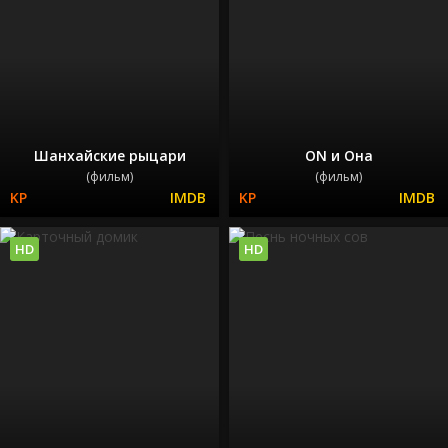
Шанхайские рыцари
ON и Она
(фильм)
(фильм)
HD
HD