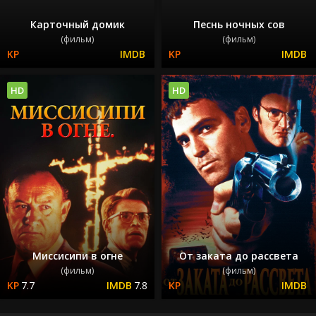
Карточный домик
Песнь ночных сов
(фильм)
(фильм)
HD
HD
Миссисипи в огне
От заката до рассвета
(фильм)
(фильм)
7.7
7.8