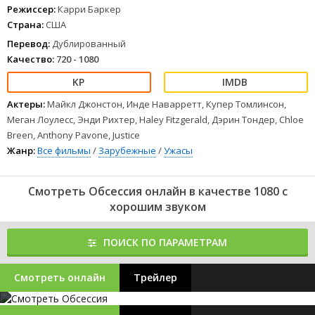
Режиссер:
Карри Баркер
Страна:
США
Перевод:
Дублированный
Качество:
720 - 1080
Актеры:
Майкл Джонстон, Инде Наварретт, Купер Томлинсон,
Меган Лоулесс, Энди Рихтер, Haley Fitzgerald, Дэрин Тондер, Chloe
Breen, Anthony Pavone, Justice
Жанр:
Все фильмы
/
Зарубежные
/
Ужасы
Смотреть Обсессия онлайн в качестве 1080 с
хорошим звуком
ПОИСК ПО ПАРАМЕТРАМ
Смотреть онлайн
Трейлер