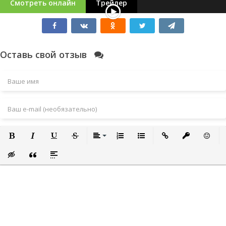
Смотреть онлайн
Трейлер
Оставь свой отзыв
Полужирный
Курсив
Подчеркнутый
Зачеркнутый
Выравнивание
Нумерованный список
Маркированный список
Вставить ссылку
Вставить за
Встави
Вставка скрытого текста
Вставка цитаты
Вставка спойлера