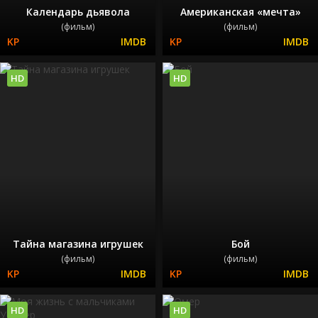
Календарь дьявола
Американская «мечта»
(фильм)
(фильм)
HD
HD
Тайна магазина игрушек
Бой
(фильм)
(фильм)
HD
HD