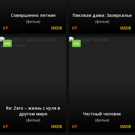
Совершенно летние
Пиковая дама: Зазеркалье
(фильм)
(фильм)
HD
HD
Re: Zero – жизнь с нуля в
другом мире
Честный человек
(фильм)
(фильм)