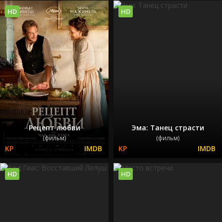
HD
HD
Рецепт любви
Эма: Танец страсти
(фильм)
(фильм)
HD
HD