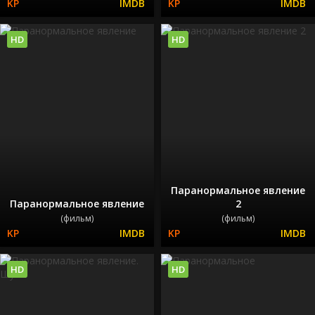
HD
HD
Паранормальное явление
Паранормальное явление
2
(фильм)
(фильм)
HD
HD