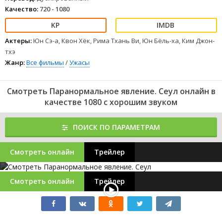
Качество:
720 - 1080
Актеры:
Юн Сэ-а, Квон Хёк, Рима Тхань Ви, Юн Бёль-ха, Ким Джон-
тхэ
Жанр:
Все фильмы
/
Ужасы
Смотреть Паранормальное явление. Сеул онлайн в
качестве 1080 с хорошим звуком
ПОИСК ПО ПАРАМЕТРАМ
Смотреть онлайн
Трейлер
Смотреть онлайн
Трейлер