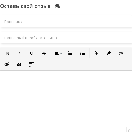
Оставь свой отзыв
Полужирный
Курсив
Подчеркнутый
Зачеркнутый
Выравнивание
Нумерованный список
Маркированный список
Вставить ссылку
Вставить за
Встави
Вставка скрытого текста
Вставка цитаты
Вставка спойлера
0