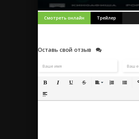
Смотреть онлайн
Трейлер
Оставь свой отзыв
Полужирный
Курсив
Подчеркнутый
Зачеркнутый
Выравнивание
Нумерованный
Маркиро
Вс
Вставка спойлера