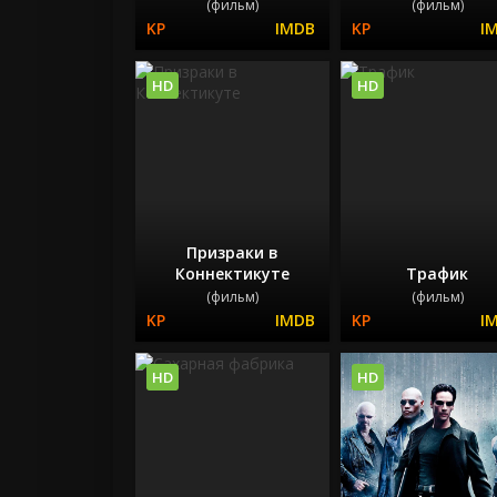
(фильм)
(фильм)
HD
HD
Призраки в
Коннектикуте
Трафик
(фильм)
(фильм)
HD
HD