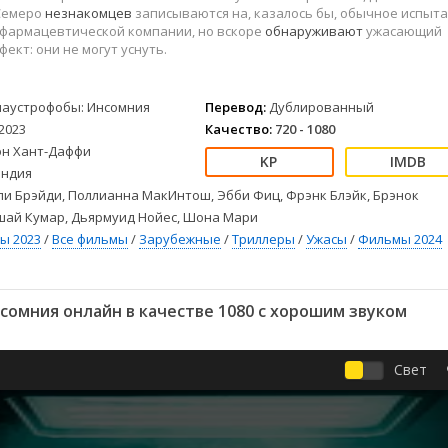
Детективы
2023
Семейные
 Семеро
незнакомцев
записываются на, казалось бы, обычное испыт
Детские
2022
Спорт
 фармацевтической компании, но вскоре
обнаруживают
ужасающий
ект: они не могут уснуть.
Драмы
2021
Триллеры
Комедии
Ужасы
Русские
Фантастика
лаустрофобы: Инсомния
Перевод:
Дублированный
2023
Качество:
720 - 1080
СССР
Фэнтези
эн Хант-Даффи
ые
Зарубежные
ндия
Фильмы из соцетей
и Брэйди, Поллианна МакИнтош, Эбби Фиц, Фрэнк Блэйк, Брэнок
шай Кумар, Дьярмуид Нойес, Шона Мари
ы 2023
/
Все фильмы
/
Зарубежные
/
Триллеры
/
Ужасы
/
Фильмы 2024
омния онлайн в качестве 1080 с хорошим звуком
Свет