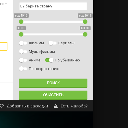
ание
год 1915
год 2019
КП 0
КП 10
Фильмы
Сериалы
Мультфильмы
Аниме
По убыванию
По возрастанию
Добавить в закладки
Есть жалоба?