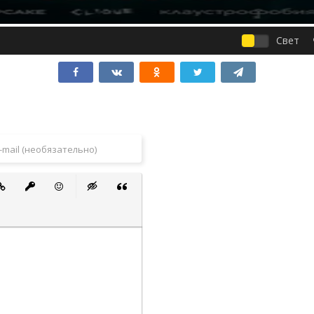
Свет
 список
ванный список
тавить ссылку
Вставить защищенную ссылку
Вставить смайлик
Вставка скрытого текста
Вставка цитаты