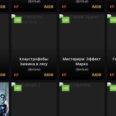
(фильм)
(фильм)
HD
HD
HD
Клаустрофобы:
Мистериум: Эффект
Г
Хижина в лесу
Марко
(фильм)
(фильм)
HD
HD
HD