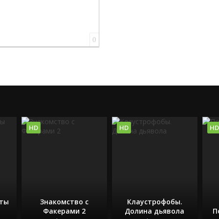
0
HD
HD
HD
еты
Знакомство с
Клаустрофобы.
Факерами 2
Долина дьявола
П