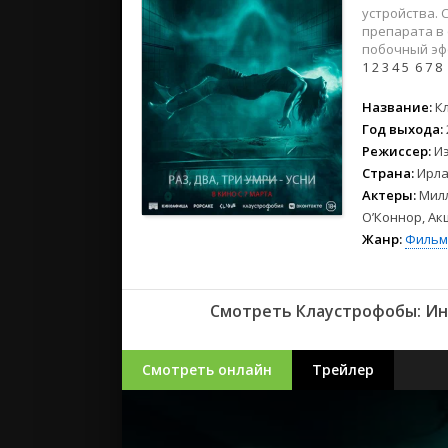
2023
устройства.
2022
препарата в
побочный эфф
2021
1
2
3
4
5
6
7
8
Русские
Название:
К
Год выхода:
СССР
Режиссер:
И
Зарубежн
Страна:
Ирла
Актеры:
Милл
О’Коннор, Ак
Жанр:
Фильм
Смотреть Клаустрофобы: Инс
Смотреть онлайн
Трейлер