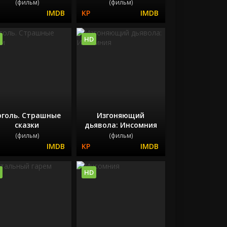
(фильм)
(фильм)
HD
оголь. Страшные
Изгоняющий
сказки
дьявола: Инсомния
(фильм)
(фильм)
HD