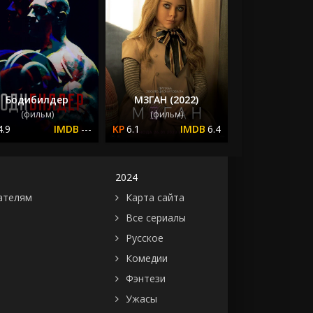
Бодибилдер
М3ГАН (2022)
(фильм)
(фильм)
4.9
---
6.1
6.4
2024
ателям
Карта сайта
Все сериалы
Русское
Комедии
Фэнтези
Ужасы