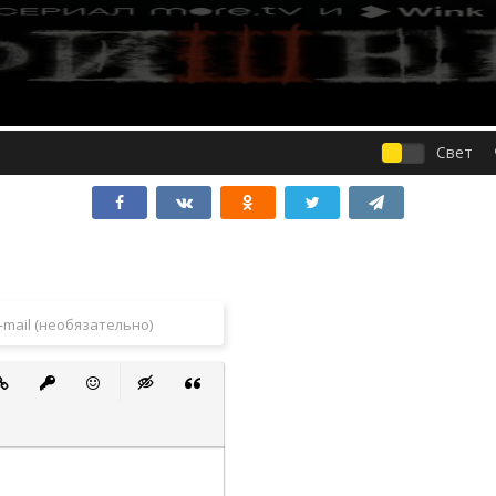
Свет
 список
ванный список
тавить ссылку
Вставить защищенную ссылку
Вставить смайлик
Вставка скрытого текста
Вставка цитаты