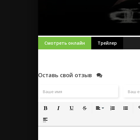
Смотреть онлайн
Трейлер
Оставь свой отзыв
Полужирный
Курсив
Подчеркнутый
Зачеркнутый
Выравнивание
Нумерованный
Маркиро
Вс
Вставка спойлера