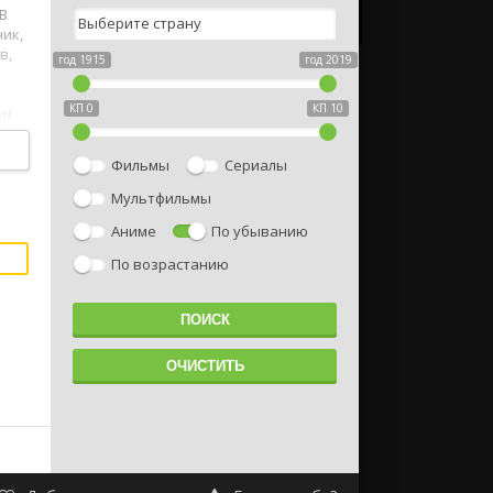
 В
ик,
в,
год 1915
год 2019
КП 0
КП 10
ым
ика
е?
Фильмы
Сериалы
егда
Мультфильмы
Аниме
По убыванию
По возрастанию