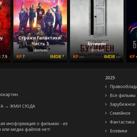
зу
Стражи Галактики.
Часть 3
Бугимен
(фильм)
(фильм)
7.9
?
?
---
---
2025
Правооблад
нокартин.
Все фильмы
Зарубежное
ТА →
ЖМИ СЮДА
Семейное
Фантастика
ая иноформация о фильмах - из
 или медиа файлов нет!
Боевики