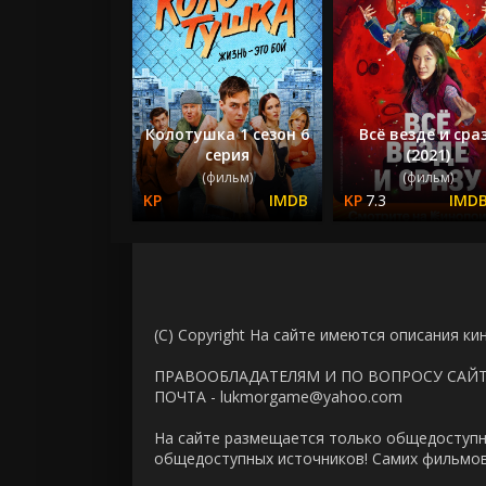
Колотушка 1 сезон 6
Всё везде и сра
серия
(2021)
(фильм)
(фильм)
7.3
(C) Copyright На сайте имеются описания ки
ПРАВООБЛАДАТЕЛЯМ И ПО ВОПРОСУ САЙ
ПОЧТА - lukmorgame@yahoo.com
На сайте размещается только общедоступн
общедоступных источников! Самих фильмов