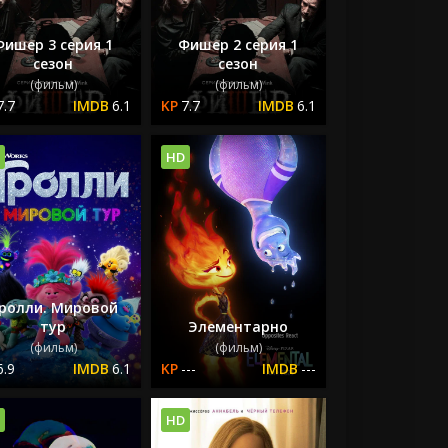
Фишер 3 серия 1
Фишер 2 серия 1
сезон
сезон
(фильм)
(фильм)
7.7
6.1
7.7
6.1
HD
ролли. Мировой
тур
Элементарно
(фильм)
(фильм)
6.9
6.1
---
---
HD