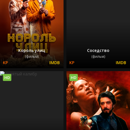
Король улиц
Соседство
(фильм)
(фильм)
HD
HD