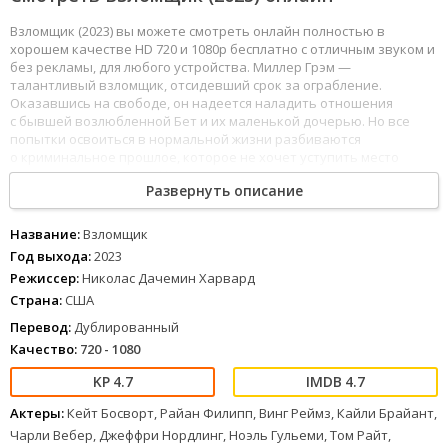
Взломщик (2023) вы можете смотреть онлайн полностью в
хорошем качестве HD 720 и 1080p бесплатно с отличным звуком и
без рекламы, для любого устройства. Миллер Грэм —
талантливый взломщик, отсидевший срок за ограбление.
Оказавшись на свободе, он надеется наладить отношения
с бывшей возлюбленной Бет и их маленькой дочерью. Но все
попытки освоиться в нормальной жизни разбиваются
о криминальное прошлое, которое не хочет уступить место
честному настоящему. И прежде, чем навсегда распрощаться
Развернуть описание
с ним, Миллер должен совершить одно последнее преступление.
Однако теперь под угрозой оказывается не только его свобода,
но и жизнь дочери.
Название:
Взломщик
Год выхода:
2023
53
54
55
56
57
58
59
60
61
62
63
64
65
66
67
68
69
70
71
72
73
74
75
76
Режиссер:
Николас Дачемин Харвард
1
2
3
4
5
6
7
8
Страна:
США
Перевод:
Дублированный
Качество:
720 - 1080
4.7
4.7
Актеры:
Кейт Босворт, Райан Филипп, Винг Реймз, Кайли Брайант,
Чарли Вебер, Джеффри Нордлинг, Ноэль Гульеми, Том Райт,