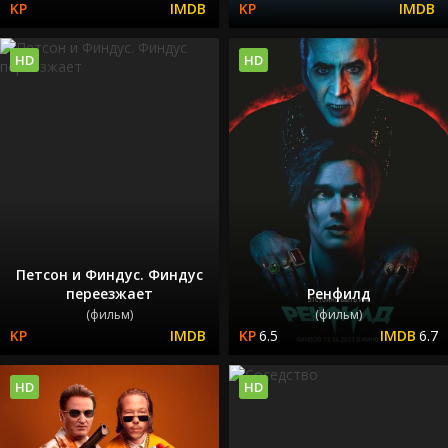
HD
HD
Петсон и Финдус. Финдус
переезжает
Ренфилд
(фильм)
(фильм)
6.5
6.7
HD
HD