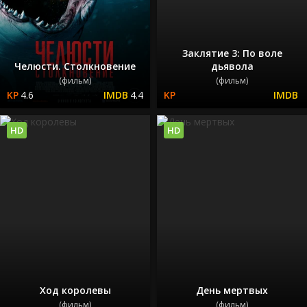
Заклятие 3: По воле
Челюсти. Столкновение
дьявола
(фильм)
(фильм)
4.6
4.4
HD
HD
Ход королевы
День мертвых
(фильм)
(фильм)