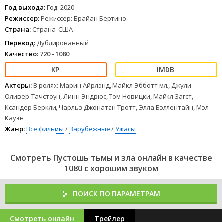
Год выхода:
Год: 2020
Режиссер:
Режиссер: Брайан Бертино
Страна:
Страна: США
Перевод:
Дублированный
Качество:
720 - 1080
Актеры:
В ролях: Марин Айрлэнд, Майкл Эбботт мл., Джули
Оливер-Тачстоун, Линн Эндрюс, Том Новицки, Майкл Загст,
Ксандер Беркли, Чарльз Джонатан Тротт, Элла Бэллентайн, Мэл
Кауэн
Жанр:
Все фильмы
/
Зарубежные
/
Ужасы
Смотреть Пустошь тьмы и зла онлайн в качестве
1080 с хорошим звуком
ПОИСК ПО ПАРАМЕТРАМ
Смотреть онлайн
Трейлер