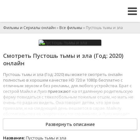
Фильмы и Сериалы онлайн
»
Все фильмы
» Пустошь тьмы и зла
Смотреть Пустошь тьмы и зла (Год: 2020)
онлайн
Пустошь тьмы и зла (Год: 2020) вы можете смотреть онлайн
полностью в хорошем качестве HD 720 и 1080p бесплатно с
отличным звуком и без рекламы, для любого устройства. Брат с
сестрой Майкл и Луиз
приезжают
на отдалённую родительскую
ферму повидаться с тяжелобольным пожилым отцом, но мать не
очень-то рада их видеть. Она говорит детям, что зря они
приехали, и на следующий день вешается в сарае. Майклу
обстоятельства её смерти кажутся странными, а Луиз находит
дневник
матери, где та описывает некую злобную сущность, что
Развернуть описание
подбирается всё ближе.
1
2
3
4
5
6
7
8
Название:
Пустошь тьмы и зла