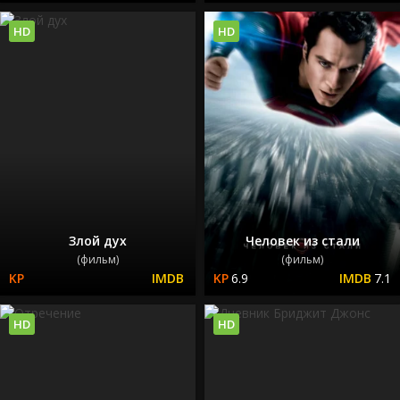
HD
HD
Злой дух
Человек из стали
(фильм)
(фильм)
6.9
7.1
HD
HD