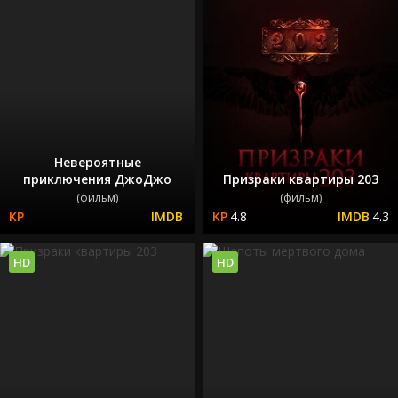
Невероятные
приключения ДжоДжо
Призраки квартиры 203
(фильм)
(фильм)
4.8
4.3
HD
HD