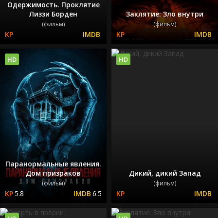
Одержимость. Проклятие
Лиззи Борден
Заклятие: Зло внутри
(фильм)
(фильм)
HD
HD
Паранормальные явления.
Дом призраков
Дикий, дикий Запад
(фильм)
(фильм)
5.8
6.5