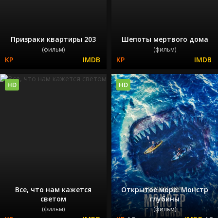
Призраки квартиры 203
Шепоты мертвого дома
(фильм)
(фильм)
HD
HD
Все, что нам кажется
Открытое море: Монстр
светом
глубины
(фильм)
(фильм)