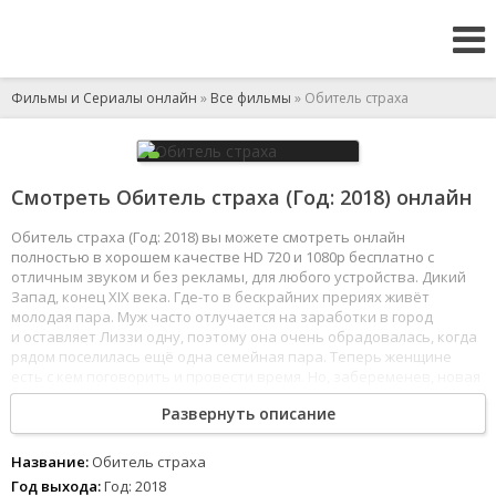
Фильмы и Сериалы онлайн
»
Все фильмы
» Обитель страха
Смотреть Обитель страха (Год: 2018) онлайн
Обитель страха (Год: 2018) вы можете смотреть онлайн
полностью в хорошем качестве HD 720 и 1080p бесплатно с
отличным звуком и без рекламы, для любого устройства. Дикий
Запад, конец XIX века. Где-то в бескрайних прериях живёт
молодая пара. Муж часто отлучается на заработки в город
и оставляет Лиззи одну, поэтому она очень обрадовалась, когда
рядом поселилась ещё одна семейная пара. Теперь женщине
есть с кем поговорить и провести время. Но, забеременев, новая
подруга начинает странно себя вести и утверждать, что где-то
Развернуть описание
поблизости бродит нечто потустороннее.
1
2
3
4
5
6
7
8
Название:
Обитель страха
Год выхода:
Год: 2018