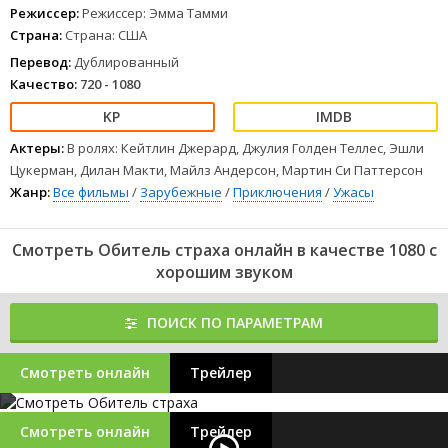
Режиссер:
Режиссер: Эмма Тамми
Страна:
Страна: США
Перевод:
Дублированный
Качество:
720 - 1080
Актеры:
В ролях: Кейтлин Джерард, Джулия Голден Теллес, Эшли
Цукерман, Дилан Макти, Майлз Андерсон, Мартин Си Паттерсон
Жанр:
Все фильмы
/
Зарубежные
/
Приключения
/
Ужасы
Смотреть Обитель страха онлайн в качестве 1080 с
хорошим звуком
ПОИСК ПО ПАРАМЕТРАМ
Смотреть онлайн
Трейлер
Смотреть онлайн
Трейлер