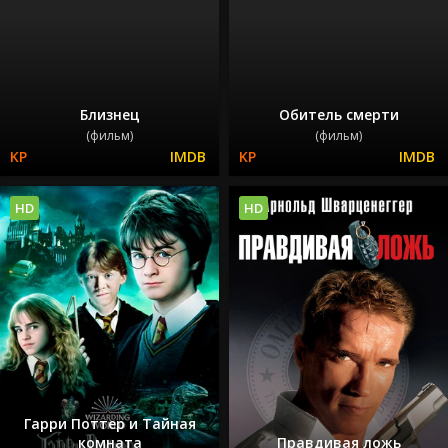
Близнец
Обитель смерти
(фильм)
(фильм)
HD
HD
Гарри Поттер и Тайная
комната
Правдивая ложь