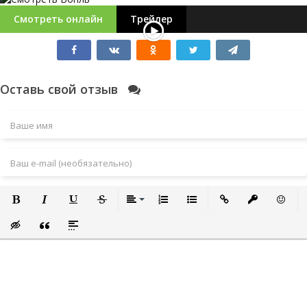
Смотреть онлайн
Трейлер
Оставь свой отзыв
Полужирный
Курсив
Подчеркнутый
Зачеркнутый
Выравнивание
Нумерованный список
Маркированный список
Вставить ссылку
Вставить за
Встави
Вставка скрытого текста
Вставка цитаты
Вставка спойлера