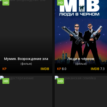
HD
HD
Мумия. Возрождение зла
Люди в чёрном
(фильм)
(фильм)
8.0
7.3
HD
HD