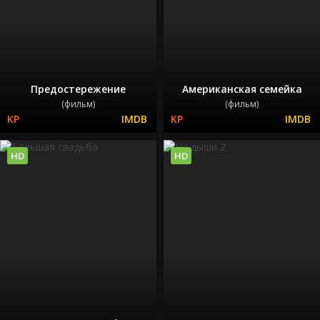
Предостережение
Американская семейка
(фильм)
(фильм)
HD
HD