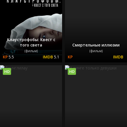
Клаустрофобы: Квест с
того света
Смертельные иллюзии
(фильм)
(фильм)
5.5
5.1
HD
HD