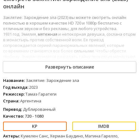
онлайн
Заклятие: Зарождение зла (2023) вы можете смотреть онлайн
полностью в хорошем качестве HD 720 и 1080p бесплатно с
отличным звуком и без рекламы, для любого устройства.
1931 год. Эмилия,
мятежная
и непокорная девушка, сослана отцом
в монастырь против собственной воли. Ее приезд
сопровождается серией паранормальных явлений, которые
со временем становятся все более
сильными
. Чтобы обрести
свободу, Эмилии придется разгадать тайну проклятия монастыря
и его
обитательниц
.
Развернуть описание
1
2
3
4
5
6
7
8
Название:
Заклятие: Зарождение зла
Год выхода:
2023
Режиссер:
Тамаэ Гаратеги
Страна:
Аргентина
Перевод:
Дублированный
Качество:
720 - 1080
Актеры:
Кумелен Санс, Херман Баудино, Матина Гарелло,