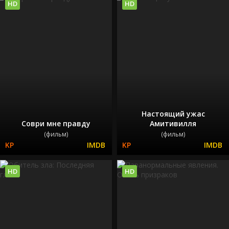
HD
HD
Настоящий ужас
Соври мне правду
Амитивилля
(фильм)
(фильм)
HD
HD